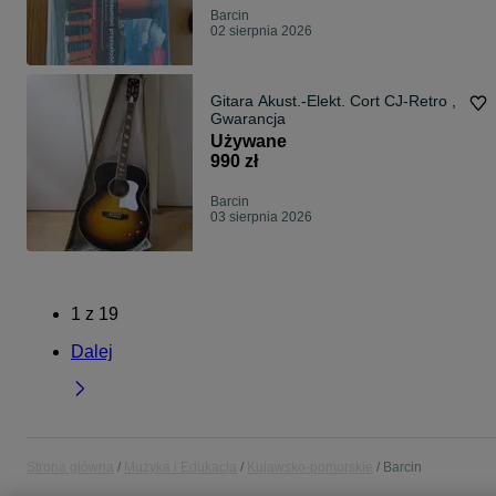
Barcin
02 sierpnia 2026
Gitara Akust.-Elekt. Cort CJ-Retro ,
Gwarancja
Używane
990 zł
Barcin
03 sierpnia 2026
1
z
19
Dalej
Strona główna
Muzyka i Edukacja
Kujawsko-pomorskie
Barcin