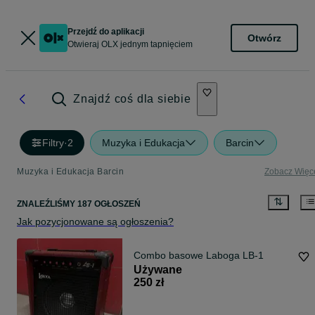
Przejdź do aplikacji
Otwórz
Otwieraj OLX jednym tapnięciem
Znajdź coś dla siebie
Filtry
·
2
Muzyka i Edukacja
Barcin
Muzyka i Edukacja Barcin
Zobacz Więc
ZNALEŹLIŚMY 187 OGŁOSZEŃ
Jak pozycjonowane są ogłoszenia?
Combo basowe Laboga LB-1
Używane
250 zł