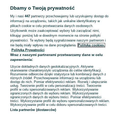
MUZYKA I EDUKACJA
Dbamy o Twoją prywatność
My i nasi
447
partnerzy przechowujemy lub uzyskujemy dostęp do
KATEGORIA
informacji na urządzeniu, takich jak unikalne identyfikatory w
plikach cookie w celu przetwarzania danych osobowych.
Użytkownik może zaakceptować wybory lub zarządzać nimi,
Zobacz Więc
Sprzedaż towarów dla relaksu, twórczości i nauki Barcin ▶️ Nowe i używane instrumenty, książki, filmy i inne ✌ Kupuj i sprzedawaj na OLX.pl!
klikając poniżej lub w dowolnym momencie na stronie polityki
prywatności. Te wybory będą sygnalizowane naszym partnerom i
nie będą miały wpływu na dane przeglądania.
Polityka cookies,
Mapa kategorii
Polityka Prywatności
Mapa miejscowości
Wraz z naszymi partnerami przetwarzamy dane w celu
zapewnienia:
Mapa ministron
Użycie dokładnych danych geolokalizacyjnych. Aktywne
Popularne wyszukiwania
skanowanie charakterystyki urządzenia do celów identyfikacji.
Rozumienie odbiorców dzięki statystyce lub kombinacji danych z
różnych źródeł. Przechowywanie informacji na urządzeniu lub
dostęp do nich. Pomiar efektywności reklam. Rozwój i ulepszanie
usług. Tworzenie profili w celu personalizacji treści. Tworzenie
profili w celu spersonalizowanych reklam. Wykorzystywanie
ograniczonych danych do wyboru reklam. Wykorzystywanie
ograniczonych danych do wyboru treści. Pomiar efektywności
treści. Wykorzystanie profili do wyboru spersonalizowanych reklam.
Wykorzystywanie profili w celu doboru spersonalizowanych treści.
Lista partnerów (dostawców)