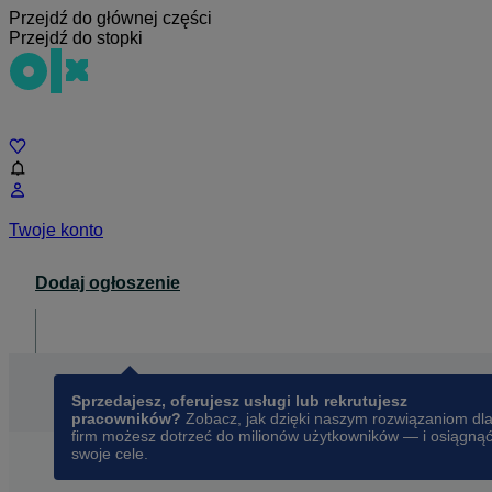
Przejdź do głównej części
Przejdź do stopki
Czat
Twoje konto
Dodaj ogłoszenie
Dla biznesu
opens in a new tab
Sprzedajesz, oferujesz usługi lub rekrutujesz
pracowników?
Zobacz, jak dzięki naszym rozwiązaniom dl
firm możesz dotrzeć do milionów użytkowników — i osiągną
swoje cele.