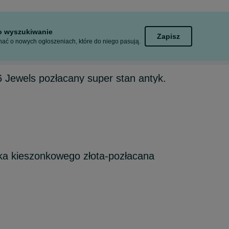
to wyszukiwanie
Zapisz
ać o nowych ogłoszeniach, które do niego pasują.
Jewels pozłacany super stan antyk.
ka kieszonkowego złota-pozłacana