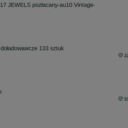
17 JEWELS pozłacany-au10 Vintage-
e doładowawcze 133 sztuk
1
m
9