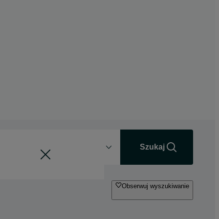
Odległość
+0 km
Szukaj
Obserwuj wyszukiwanie