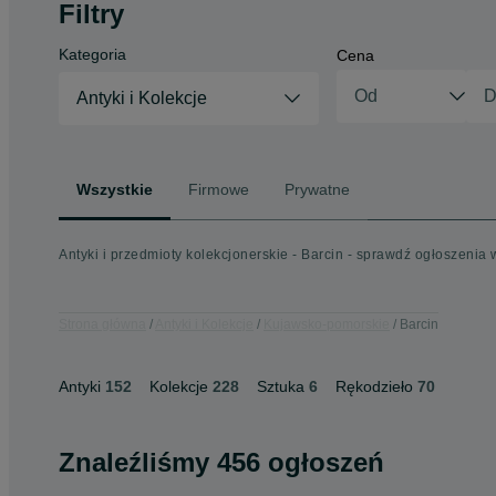
Filtry
Kategoria
Cena
Antyki i Kolekcje
Wszystkie
Firmowe
Prywatne
Antyki i przedmioty kolekcjonerskie - Barcin - sprawdź ogłoszenia 
Strona główna
Antyki i Kolekcje
Kujawsko-pomorskie
Barcin
Antyki
152
Kolekcje
228
Sztuka
6
Rękodzieło
70
Znaleźliśmy 456 ogłoszeń