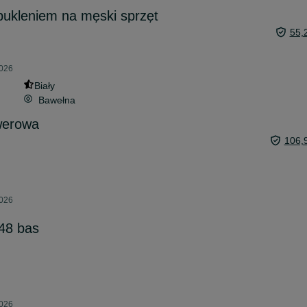
pukleniem na męski sprzęt
55,
2026
Biały
Bawełna
werowa
106,
2026
48 bas
2026