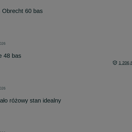
 Obrecht 60 bas
2026
e 48 bas
1 206,
2026
ało różowy stan idealny