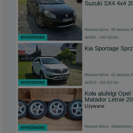
Suzuki SX4 4x4 2
Mszana Górna - 05 sierpnia 
WYRÓŻNIONE
2007 - 240 193 km
Kia Sportage Spr
Mszana Górna - 02 sierpnia 
WYRÓŻNIONE
2010 - 220 321 km
Koła alufelgi Ope
Matador Letnie 2
Używane
Mszana Górna - Odświeżono d
WYRÓŻNIONE