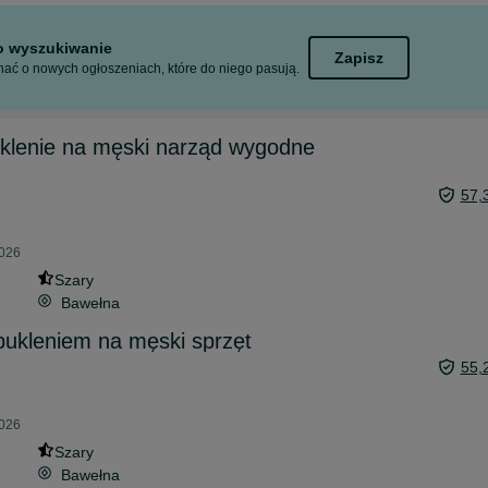
to wyszukiwanie
Zapisz
ać o nowych ogłoszeniach, które do niego pasują.
uklenie na męski narząd wygodne
57,
2026
Szary
Bawełna
pukleniem na męski sprzęt
55,
2026
Szary
Bawełna