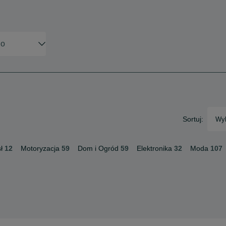
Sortuj:
Wyb
ł
12
Motoryzacja
59
Dom i Ogród
59
Elektronika
32
Moda
107