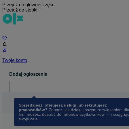
Przejdź do głównej części
Przejdź do stopki
Czat
Twoje konto
Dodaj ogłoszenie
Dla biznesu
opens in a new tab
Sprzedajesz, oferujesz usługi lub rekrutujesz
pracowników?
Zobacz, jak dzięki naszym rozwiązaniom dl
firm możesz dotrzeć do milionów użytkowników — i osiągną
swoje cele.