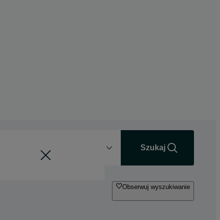
Odległość
+0 km
Szukaj
Obserwuj wyszukiwanie