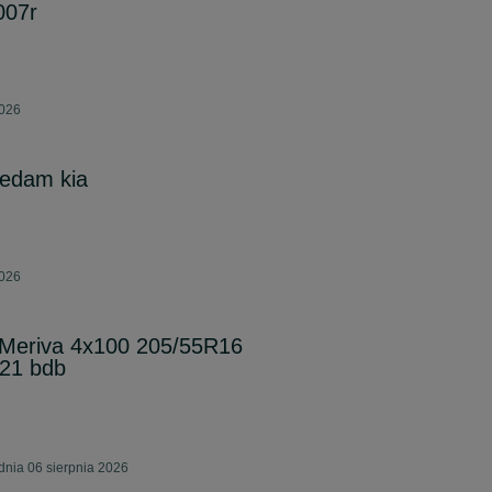
007r
2026
zedam kia
2026
l Meriva 4x100 205/55R16
021 bdb
nia 06 sierpnia 2026