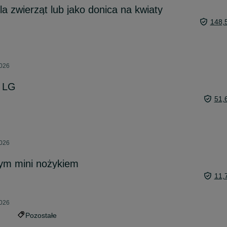
a zwierząt lub jako donica na kwiaty
148,
2026
a LG
51,
2026
ym mini nożykiem
11,
2026
Pozostałe