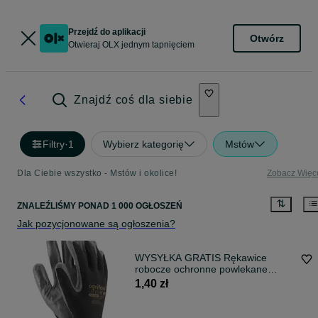
Przejdź do aplikacji
Otwórz
Otwieraj OLX jednym tapnięciem
Znajdź coś dla siebie
Filtry
·
1
Wybierz kategorię
Mstów
Dla Ciebie wszystko - Mstów i okolice!
Zobacz Więc
ZNALEŹLIŚMY
PONAD
1 000 OGŁOSZEŃ
Jak pozycjonowane są ogłoszenia?
WYSYŁKA GRATIS Rękawice
robocze ochronne powlekane
nitrylem
1,40 zł