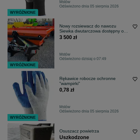
Mstów
Odświeżono dnia 05 sierpnia 2026
WYRÓŻNIONE
Nowy rozsiewacz do nawozu
Siewka dwutarczowa dostępny od
ręki!
3 500 zł
Mstów
Odświeżono dzisiaj o 07:49
WYRÓŻNIONE
Rękawice robocze ochronne
"wampirki"
0,78 zł
Mstów
Odświeżono dnia 05 sierpnia 2026
WYRÓŻNIONE
Osuszacz powietrza
Uszkodzone