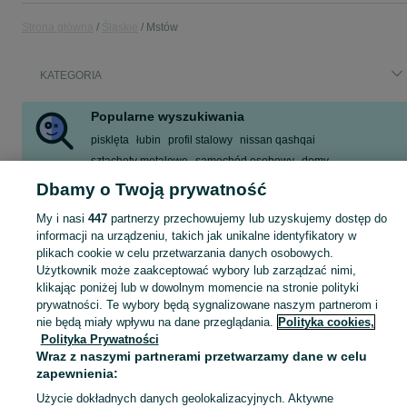
Strona główna
Śląskie
Mstów
KATEGORIA
Popularne wyszukiwania
pisklęta
łubin
profil stalowy
nissan qashqai
sztachety metalowe
samochód osobowy
domy
e46 dyferencjał
Dbamy o Twoją prywatność
Zobacz Więcej
My i nasi
447
partnerzy przechowujemy lub uzyskujemy dostęp do
informacji na urządzeniu, takich jak unikalne identyfikatory w
plikach cookie w celu przetwarzania danych osobowych.
Skorzystaj z największego serwisu ogłoszeniowego - Mstów i okolice! Kupuj to, czego pragniesz i sprzedawaj to, czego już nie potrzebujesz!
Zobacz Więc
Użytkownik może zaakceptować wybory lub zarządzać nimi,
klikając poniżej lub w dowolnym momencie na stronie polityki
Mapa kategorii
prywatności. Te wybory będą sygnalizowane naszym partnerom i
nie będą miały wpływu na dane przeglądania.
Polityka cookies,
Mapa miejscowości
Polityka Prywatności
Mapa ministron
Wraz z naszymi partnerami przetwarzamy dane w celu
Popularne wyszukiwania
zapewnienia:
Użycie dokładnych danych geolokalizacyjnych. Aktywne