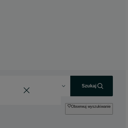
Odległość
+0 km
Szukaj
Obserwuj wyszukiwanie