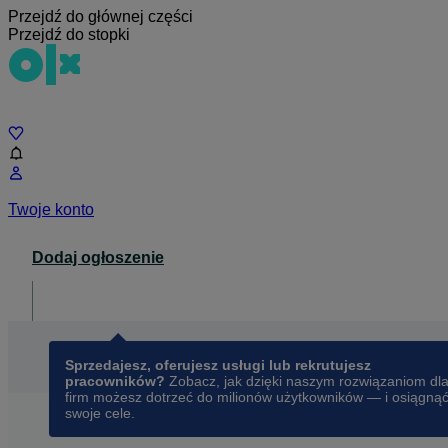
Przejdź do głównej części
Przejdź do stopki
Czat
Twoje konto
Dodaj ogłoszenie
Dla biznesu
opens in a new tab
Sprzedajesz, oferujesz usługi lub rekrutujesz
pracowników?
Zobacz, jak dzięki naszym rozwiązaniom dl
firm możesz dotrzeć do milionów użytkowników — i osiągną
swoje cele.