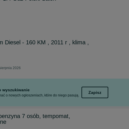
m Diesel - 160 KM , 2011 r , klima ,
sierpnia 2026
to wyszukiwanie
Zapisz
ać o nowych ogłoszeniach, które do niego pasują.
 benzyna 7 osób, tempomat,
tne