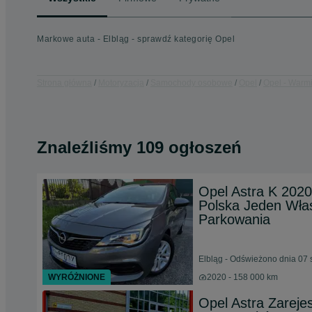
Markowe auta - Elbląg - sprawdź kategorię Opel
Strona główna
Motoryzacja
Samochody osobowe
Opel
Opel - Warm
Znaleźliśmy 109 ogłoszeń
Opel Astra K 202
Polska Jeden Włas
Parkowania
Elbląg - Odświeżono dnia 07 
WYRÓŻNIONE
2020 - 158 000 km
Opel Astra Zarej