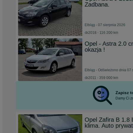
Zadbana.
Elbląg - 07 sierpnia 2026
2018 - 116 200 km
Opel - Astra 2.0 c
okazja !
Elbląg - Odświeżono dnia 07 
2011 - 359 000 km
Zapisz 
Damy Ci zn
Opel Zafira B 1.8
klima. Auto prywa