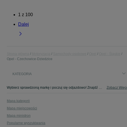
1
z
100
Dalej
Strona główna
Motoryzacja
Samochody osobowe
Opel
Opel - Śląskie
Opel - Czechowice-Dziedzice
KATEGORIA
Wybierz sprawdzoną markę i poczuj się odjazdowo! Znajdź wymarzony samochód w kategorii Opel na OLX - Czechowice-Dziedzice i okolice!
Zobacz Więc
Mapa kategorii
Mapa miejscowości
Mapa ministron
Popularne wyszukiwania