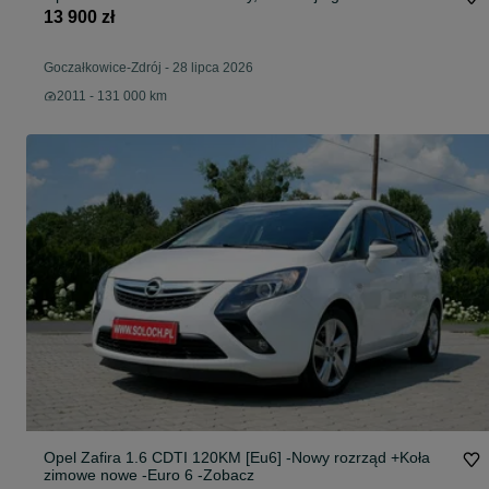
13 900 zł
Goczałkowice-Zdrój
-
28 lipca 2026
2011 - 131 000 km
Opel Zafira 1.6 CDTI 120KM [Eu6] -Nowy rozrząd +Koła
zimowe nowe -Euro 6 -Zobacz