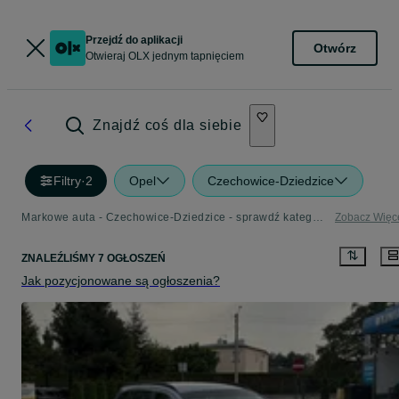
Przejdź do aplikacji
Otwórz
Otwieraj OLX jednym tapnięciem
Znajdź coś dla siebie
Filtry
·
2
Opel
Czechowice-Dziedzice
Markowe auta - Czechowice-Dziedzice - sprawdź kategorię Opel
Zobacz Więc
ZNALEŹLIŚMY 7 OGŁOSZEŃ
Jak pozycjonowane są ogłoszenia?