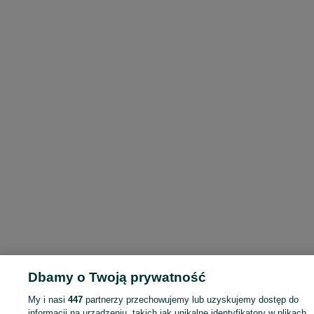
Dbamy o Twoją prywatność
My i nasi
447
partnerzy przechowujemy lub uzyskujemy dostęp do
informacji na urządzeniu, takich jak unikalne identyfikatory w plikach