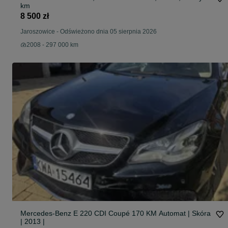
km
8 500 zł
Jaroszowice
-
Odświeżono dnia 05 sierpnia 2026
2008 - 297 000 km
Mercedes-Benz E 220 CDI Coupé 170 KM Automat | Skóra
| 2013 |