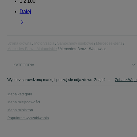
1
z
100
Dalej
Strona główna
Motoryzacja
Samochody osobowe
Mercedes-Benz
Mercedes-Benz - Małopolskie
Mercedes-Benz - Wadowice
KATEGORIA
Wybierz sprawdzoną markę i poczuj się odjazdowo! Znajdź wymarzony samochód w kategorii Mercedes-Benz na OLX - Wadowice i okolice!
Zobacz Więc
Mapa kategorii
Mapa miejscowości
Mapa ministron
Popularne wyszukiwania