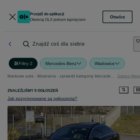
Przejdź do aplikacji
Otwórz
Otwieraj OLX jednym tapnięciem
Znajdź coś dla siebie
Filtry
·
2
Mercedes-Benz
Wadowice
Markowe auta - Wadowice - sprawdź kategorię Mercedes-Benz
Zobacz Więc
ZNALEŹLIŚMY 9 OGŁOSZEŃ
Jak pozycjonowane są ogłoszenia?