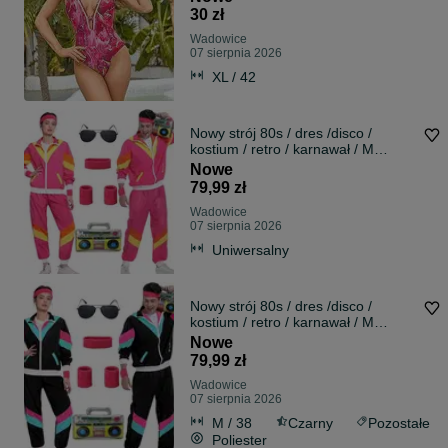
30 zł
Wadowice
07 sierpnia 2026
XL / 42
Nowy strój 80s / dres /disco /
kostium / retro / karnawał / M
/!A2641!
Nowe
79,99 zł
Wadowice
07 sierpnia 2026
Uniwersalny
Nowy strój 80s / dres /disco /
kostium / retro / karnawał / M
/!A2639!
Nowe
79,99 zł
Wadowice
07 sierpnia 2026
M / 38
Czarny
Pozostałe
Poliester