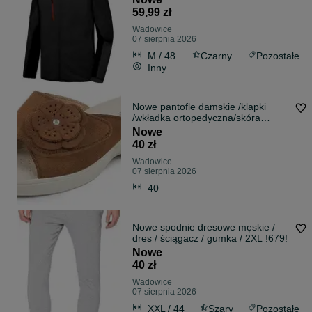
59,99 zł
Wadowice
07 sierpnia 2026
M / 48
Czarny
Pozostałe
Inny
Nowe pantofle damskie /klapki
/wkładka ortopedyczna/skóra
/R40/3282-40
Nowe
40 zł
Wadowice
07 sierpnia 2026
40
Nowe spodnie dresowe męskie /
dres / ściągacz / gumka / 2XL !679!
Nowe
40 zł
Wadowice
07 sierpnia 2026
XXL / 44
Szary
Pozostałe