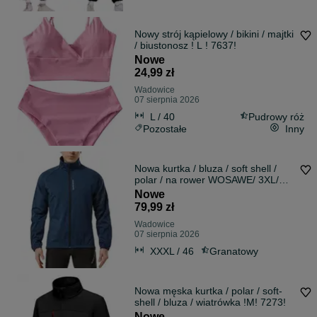
Nowy strój kąpielowy / bikini / majtki
/ biustonosz ! L ! 7637!
Nowe
24,99 zł
Wadowice
07 sierpnia 2026
L / 40
Pudrowy róż
Pozostałe
Inny
Nowa kurtka / bluza / soft shell /
polar / na rower WOSAWE/ 3XL/
3178!
Nowe
79,99 zł
Wadowice
07 sierpnia 2026
XXXL / 46
Granatowy
Nowa męska kurtka / polar / soft-
shell / bluza / wiatrówka !M! 7273!
Nowe