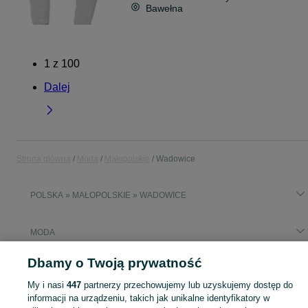
Bawełna
1
z
100
Dalej
Strona główna
Moda
Małopolskie
Wadowice
POLSKA » MAŁOPOLSKIE » WADOWICE
MODA
Dbamy o Twoją prywatność
KATEGORIA
My i nasi
447
partnerzy przechowujemy lub uzyskujemy dostęp do
informacji na urządzeniu, takich jak unikalne identyfikatory w
Zobacz Więc
Moda Wadowice ▶️ Odzież, obuwie, torebki, akcesoria i biżuteria ✅ Nowe i używane w atrakcyjnych cenach ✌ Znajdź najlepsze ogłoszenia na OLX.pl!