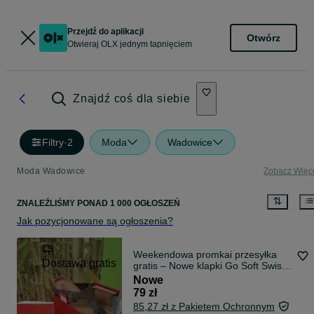
Przejdź do aplikacji
Otwórz
Otwieraj OLX jednym tapnięciem
Znajdź coś dla siebie
Filtry
·
2
Moda
Wadowice
Moda Wadowice
Zobacz Więc
ZNALEŹLIŚMY
PONAD
1 000 OGŁOSZEŃ
Jak pozycjonowane są ogłoszenia?
Weekendowa promkai przesyłka
Dostawa gratis
gratis – Nowe klapki Go Soft Swiss
Comfort – skórzana wkładka, część
Nowe
międz
79 zł
85,27 zł z Pakietem Ochronnym