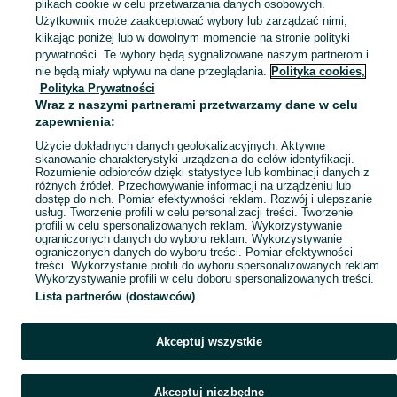
plikach cookie w celu przetwarzania danych osobowych.
Użytkownik może zaakceptować wybory lub zarządzać nimi,
klikając poniżej lub w dowolnym momencie na stronie polityki
Mapa kategorii
prywatności. Te wybory będą sygnalizowane naszym partnerom i
Mapa miejscowości
nie będą miały wpływu na dane przeglądania.
Polityka cookies,
Mapa ministron
Polityka Prywatności
Wraz z naszymi partnerami przetwarzamy dane w celu
Popularne wyszukiwania
zapewnienia:
Użycie dokładnych danych geolokalizacyjnych. Aktywne
skanowanie charakterystyki urządzenia do celów identyfikacji.
Rozumienie odbiorców dzięki statystyce lub kombinacji danych z
różnych źródeł. Przechowywanie informacji na urządzeniu lub
dostęp do nich. Pomiar efektywności reklam. Rozwój i ulepszanie
usług. Tworzenie profili w celu personalizacji treści. Tworzenie
profili w celu spersonalizowanych reklam. Wykorzystywanie
ograniczonych danych do wyboru reklam. Wykorzystywanie
ograniczonych danych do wyboru treści. Pomiar efektywności
treści. Wykorzystanie profili do wyboru spersonalizowanych reklam.
Wykorzystywanie profili w celu doboru spersonalizowanych treści.
Lista partnerów (dostawców)
Akceptuj wszystkie
Akceptuj niezbędne