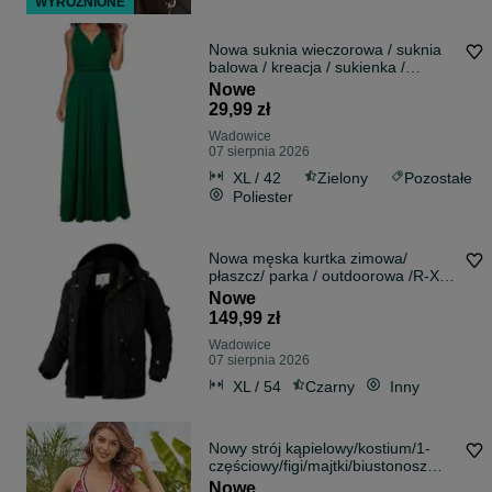
WYRÓŻNIONE
Nowa suknia wieczorowa / suknia
balowa / kreacja / sukienka /
!A2456!
Nowe
29,99 zł
Wadowice
07 sierpnia 2026
XL / 42
Zielony
Pozostałe
Poliester
Nowa męska kurtka zimowa/
płaszcz/ parka / outdoorowa /R-XL
!A122!
Nowe
149,99 zł
Wadowice
07 sierpnia 2026
XL / 54
Czarny
Inny
Nowy strój kąpielowy/kostium/1-
częściowy/figi/majtki/biustonosz
!2917!
Nowe