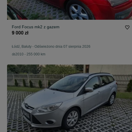
Ford Focus mk2 z gazem
9 000 zł
Łódź, Bałuty
-
Odświeżono dnia 07 sierpnia 2026
2010 - 255 000 km