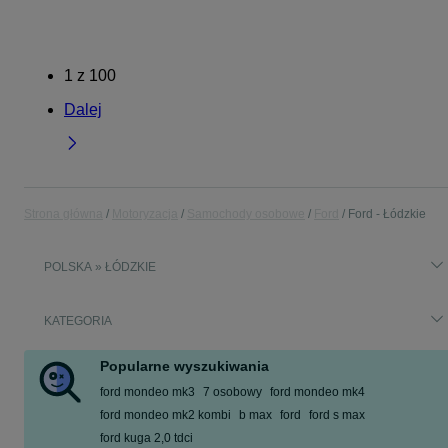
1
z
100
Dalej
Strona główna
Motoryzacja
Samochody osobowe
Ford
Ford - Łódzkie
POLSKA » ŁÓDZKIE
KATEGORIA
Popularne wyszukiwania
ford mondeo mk3
7 osobowy
ford mondeo mk4
ford mondeo mk2 kombi
b max
ford
ford s max
ford kuga 2,0 tdci