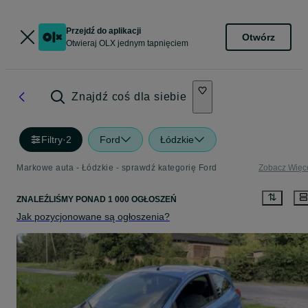
Przejdź do aplikacji
Otwórz
Otwieraj OLX jednym tapnięciem
Znajdź coś dla siebie
Filtry
·
2
Ford
Łódzkie
Markowe auta - Łódzkie - sprawdź kategorię Ford
Zobacz Więc
ZNALEŹLIŚMY
PONAD
1 000 OGŁOSZEŃ
Jak pozycjonowane są ogłoszenia?