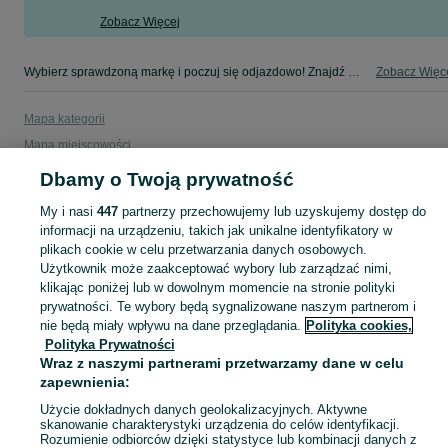
Zobacz Więcej
Wybierz sprawdzoną markę i poczuj się odjazdowo! Znajdź wymarzony samochód w kategorii Ford na OLX - Łódzkie i okolice!
Zobacz Więc
Mapa kategorii
Mapa miejscowości
Mapa ministron
Dbamy o Twoją prywatność
Popularne wyszukiwania
My i nasi
447
partnerzy przechowujemy lub uzyskujemy dostęp do
informacji na urządzeniu, takich jak unikalne identyfikatory w
plikach cookie w celu przetwarzania danych osobowych.
Użytkownik może zaakceptować wybory lub zarządzać nimi,
klikając poniżej lub w dowolnym momencie na stronie polityki
prywatności. Te wybory będą sygnalizowane naszym partnerom i
nie będą miały wpływu na dane przeglądania.
Polityka cookies,
Polityka Prywatności
Wraz z naszymi partnerami przetwarzamy dane w celu
zapewnienia:
Użycie dokładnych danych geolokalizacyjnych. Aktywne
skanowanie charakterystyki urządzenia do celów identyfikacji.
Rozumienie odbiorców dzięki statystyce lub kombinacji danych z