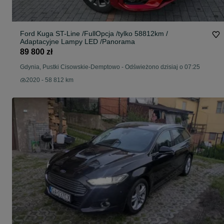
Ford Kuga ST-Line /FullOpcja /tylko 58812km /
Adaptacyjne Lampy LED /Panorama
89 800 zł
Gdynia, Pustki Cisowskie-Demptowo
-
Odświeżono dzisiaj o 07:25
2020 - 58 812 km