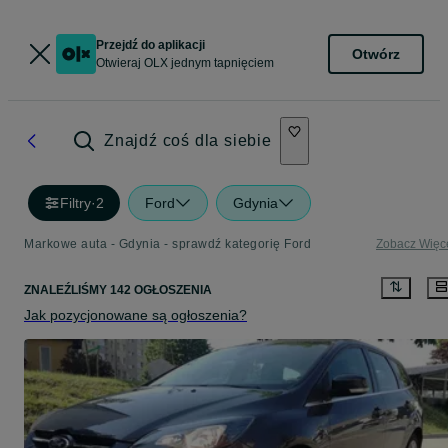
Przejdź do aplikacji
Otwórz
Otwieraj OLX jednym tapnięciem
Znajdź coś dla siebie
Filtry
·
2
Ford
Gdynia
Markowe auta - Gdynia - sprawdź kategorię Ford
Zobacz Więc
ZNALEŹLIŚMY 142 OGŁOSZENIA
Jak pozycjonowane są ogłoszenia?