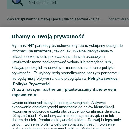
ford mondeo mk4
Wybierz sprawdzoną markę i poczuj się odjazdowo! Znajdź wymarzony samochód w kategorii Ford na OLX - Gdynia i okolice!
Zobacz Więc
Mapa kategorii
Dbamy o Twoją prywatność
Mapa miejscowości
My i nasi
447
partnerzy przechowujemy lub uzyskujemy dostęp do
Mapa ministron
informacji na urządzeniu, takich jak unikalne identyfikatory w
Popularne wyszukiwania
plikach cookie w celu przetwarzania danych osobowych.
Użytkownik może zaakceptować wybory lub zarządzać nimi,
klikając poniżej lub w dowolnym momencie na stronie polityki
prywatności. Te wybory będą sygnalizowane naszym partnerom i
nie będą miały wpływu na dane przeglądania.
Polityka cookies,
Polityka Prywatności
Wraz z naszymi partnerami przetwarzamy dane w celu
zapewnienia:
Użycie dokładnych danych geolokalizacyjnych. Aktywne
skanowanie charakterystyki urządzenia do celów identyfikacji.
Rozumienie odbiorców dzięki statystyce lub kombinacji danych z
różnych źródeł. Przechowywanie informacji na urządzeniu lub
dostęp do nich. Pomiar efektywności reklam. Rozwój i ulepszanie
usług. Tworzenie profili w celu personalizacji treści. Tworzenie
profili w celu spersonalizowanych reklam. Wykorzystywanie