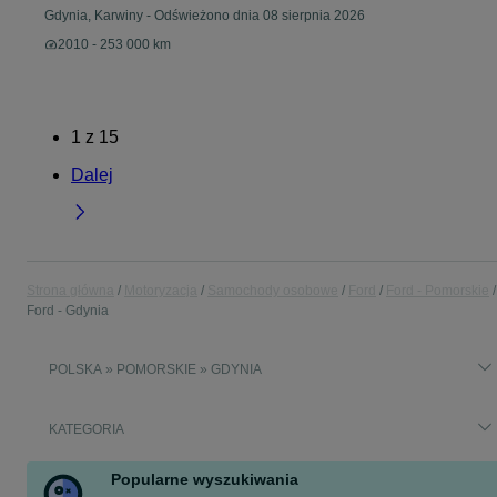
Gdynia, Karwiny
-
Odświeżono dnia 08 sierpnia 2026
2010 - 253 000 km
1
z
15
Dalej
Strona główna
Motoryzacja
Samochody osobowe
Ford
Ford - Pomorskie
Ford - Gdynia
POLSKA » POMORSKIE » GDYNIA
KATEGORIA
Popularne wyszukiwania