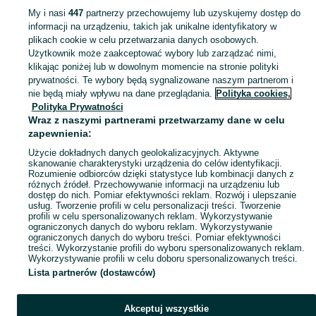
Mapa kategorii
My i nasi
447
partnerzy przechowujemy lub uzyskujemy dostęp do
Mapa miejscowości
informacji na urządzeniu, takich jak unikalne identyfikatory w
plikach cookie w celu przetwarzania danych osobowych.
Mapa ministron
Użytkownik może zaakceptować wybory lub zarządzać nimi,
Popularne wyszukiwania
klikając poniżej lub w dowolnym momencie na stronie polityki
prywatności. Te wybory będą sygnalizowane naszym partnerom i
nie będą miały wpływu na dane przeglądania.
Polityka cookies,
Polityka Prywatności
Wraz z naszymi partnerami przetwarzamy dane w celu
zapewnienia:
Użycie dokładnych danych geolokalizacyjnych. Aktywne
skanowanie charakterystyki urządzenia do celów identyfikacji.
Rozumienie odbiorców dzięki statystyce lub kombinacji danych z
różnych źródeł. Przechowywanie informacji na urządzeniu lub
dostęp do nich. Pomiar efektywności reklam. Rozwój i ulepszanie
usług. Tworzenie profili w celu personalizacji treści. Tworzenie
profili w celu spersonalizowanych reklam. Wykorzystywanie
ograniczonych danych do wyboru reklam. Wykorzystywanie
ograniczonych danych do wyboru treści. Pomiar efektywności
treści. Wykorzystanie profili do wyboru spersonalizowanych reklam.
Wykorzystywanie profili w celu doboru spersonalizowanych treści.
Lista partnerów (dostawców)
Akceptuj wszystkie