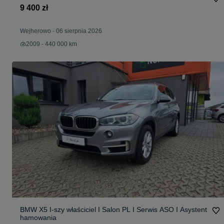
9 400 zł
Wejherowo
-
06 sierpnia 2026
2009 - 440 000 km
BMW X5 I-szy właściciel I Salon PL I Serwis ASO I Asystent
hamowania