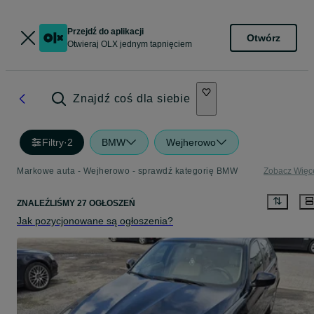
Przejdź do aplikacji
Otwórz
Otwieraj OLX jednym tapnięciem
Znajdź coś dla siebie
Filtry
·
2
BMW
Wejherowo
Markowe auta - Wejherowo - sprawdź kategorię BMW
Zobacz Więc
ZNALEŹLIŚMY 27 OGŁOSZEŃ
Jak pozycjonowane są ogłoszenia?