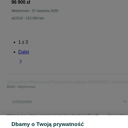
96 900 zł
Wejherowo
-
07 sierpnia 2026
2016 - 152 060 km
1
z
3
Dalej
Strona główna
Motoryzacja
Samochody osobowe
BMW
BMW - Pomorski
BMW - Wejherowo
KATEGORIA
Wybierz sprawdzoną markę i poczuj się odjazdowo! Znajdź wymarzony samochód w kategorii BMW na OLX - Wejherowo i okolice!
Zobacz Więc
Dbamy o Twoją prywatność