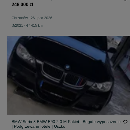
248 000 zł
Chrzanów
-
26 lipca 2026
2021 - 47 415 km
BMW Seria 3 BMW E90 2.0 M Pakiet | Bogate wyposażenie
| Podgrzewane fotele | Uszko