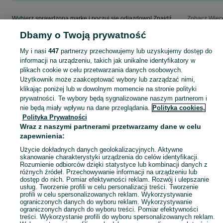
Wybierz sprawdzoną markę i poczuj się odjazdowo! Znajdź wymarzony samochód w kategorii BMW na OLX - Chrzanów i okolice!
Zobacz Więc
Dbamy o Twoją prywatność
Mapa kategorii
My i nasi
447
partnerzy przechowujemy lub uzyskujemy dostęp do
Mapa miejscowości
informacji na urządzeniu, takich jak unikalne identyfikatory w
Mapa ministron
plikach cookie w celu przetwarzania danych osobowych.
Użytkownik może zaakceptować wybory lub zarządzać nimi,
Popularne wyszukiwania
klikając poniżej lub w dowolnym momencie na stronie polityki
prywatności. Te wybory będą sygnalizowane naszym partnerom i
nie będą miały wpływu na dane przeglądania.
Polityka cookies,
Polityka Prywatności
Wraz z naszymi partnerami przetwarzamy dane w celu
zapewnienia:
Użycie dokładnych danych geolokalizacyjnych. Aktywne
skanowanie charakterystyki urządzenia do celów identyfikacji.
Rozumienie odbiorców dzięki statystyce lub kombinacji danych z
różnych źródeł. Przechowywanie informacji na urządzeniu lub
dostęp do nich. Pomiar efektywności reklam. Rozwój i ulepszanie
usług. Tworzenie profili w celu personalizacji treści. Tworzenie
profili w celu spersonalizowanych reklam. Wykorzystywanie
ograniczonych danych do wyboru reklam. Wykorzystywanie
ograniczonych danych do wyboru treści. Pomiar efektywności
treści. Wykorzystanie profili do wyboru spersonalizowanych reklam.