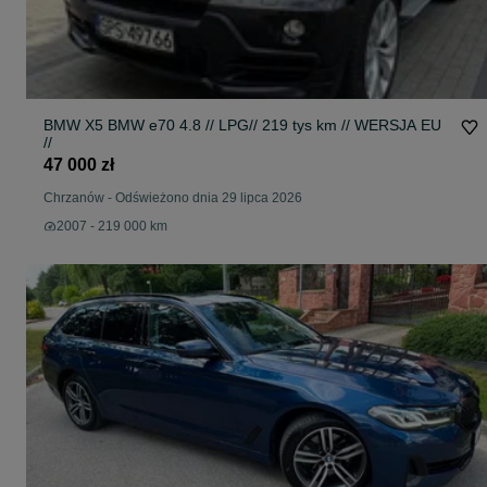
BMW X5 BMW e70 4.8 // LPG// 219 tys km // WERSJA EU
//
47 000 zł
Chrzanów
-
Odświeżono dnia 29 lipca 2026
2007 - 219 000 km