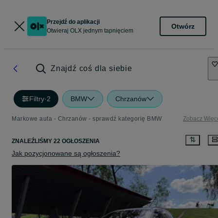
Przejdź do aplikacji
Otwórz
Otwieraj OLX jednym tapnięciem
Znajdź coś dla siebie
Filtry
·
2
BMW
Chrzanów
Markowe auta - Chrzanów - sprawdź kategorię BMW
Zobacz Więc
ZNALEŹLIŚMY 22 OGŁOSZENIA
Jak pozycjonowane są ogłoszenia?