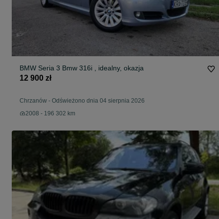
BMW Seria 3 Bmw 316i , idealny, okazja
12 900 zł
Chrzanów
-
Odświeżono dnia 04 sierpnia 2026
2008 - 196 302 km