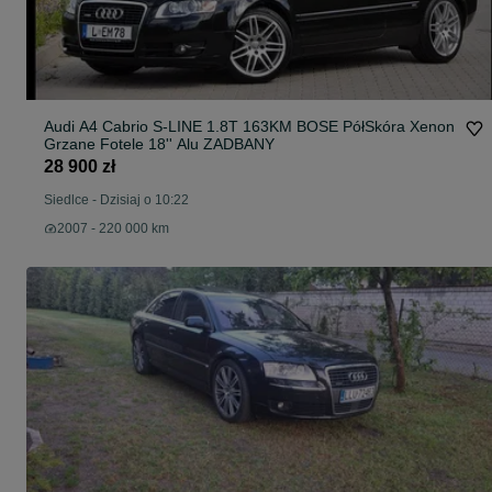
Audi A4 Cabrio S-LINE 1.8T 163KM BOSE PółSkóra Xenon
Grzane Fotele 18'' Alu ZADBANY
28 900 zł
Siedlce
-
Dzisiaj o 10:22
2007 - 220 000 km