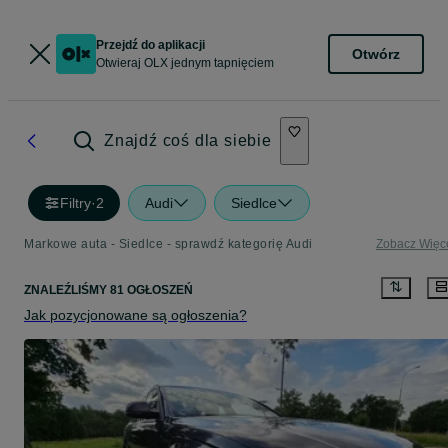
Przejdź do aplikacji
Otwórz
Otwieraj OLX jednym tapnięciem
Znajdź coś dla siebie
Filtry
·
2
Audi
Siedlce
Markowe auta - Siedlce - sprawdź kategorię Audi
Zobacz Więc
ZNALEŹLIŚMY 81 OGŁOSZEŃ
Jak pozycjonowane są ogłoszenia?