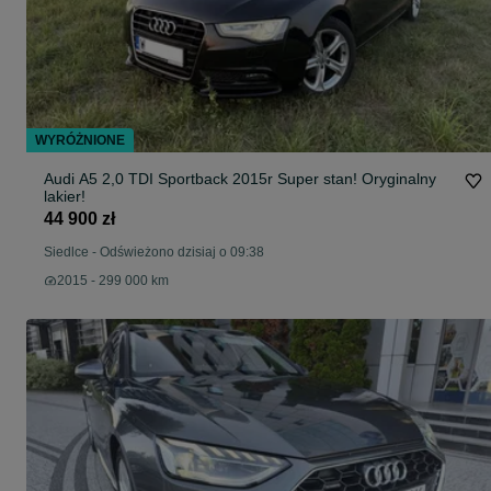
WYRÓŻNIONE
Audi A5 2,0 TDI Sportback 2015r Super stan! Oryginalny
lakier!
44 900 zł
Siedlce
-
Odświeżono dzisiaj o 09:38
2015 - 299 000 km