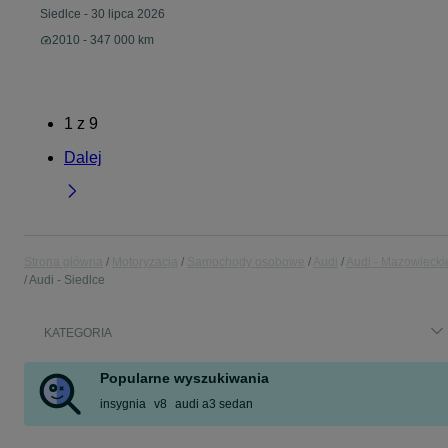
Siedlce
-
30 lipca 2026
2010 - 347 000 km
1
z
9
Dalej
Strona główna
Motoryzacja
Samochody osobowe
Audi
Audi - Mazowiecki
Audi - Siedlce
KATEGORIA
Popularne wyszukiwania
insygnia
v8
audi a3 sedan