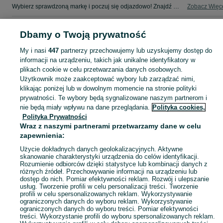
Wybierz sprawdzoną markę i poczuj się odjazdowo! Znajdź wymarzony samochód w kategorii Audi na OLX - Siedlce i okolice!
Zobacz Więc
Mapa kategorii
Dbamy o Twoją prywatność
Mapa miejscowości
My i nasi
447
partnerzy przechowujemy lub uzyskujemy dostęp do
Mapa ministron
informacji na urządzeniu, takich jak unikalne identyfikatory w
Popularne wyszukiwania
plikach cookie w celu przetwarzania danych osobowych.
Użytkownik może zaakceptować wybory lub zarządzać nimi,
klikając poniżej lub w dowolnym momencie na stronie polityki
prywatności. Te wybory będą sygnalizowane naszym partnerom i
nie będą miały wpływu na dane przeglądania.
Polityka cookies,
Polityka Prywatności
Wraz z naszymi partnerami przetwarzamy dane w celu
zapewnienia:
Użycie dokładnych danych geolokalizacyjnych. Aktywne
skanowanie charakterystyki urządzenia do celów identyfikacji.
Rozumienie odbiorców dzięki statystyce lub kombinacji danych z
różnych źródeł. Przechowywanie informacji na urządzeniu lub
dostęp do nich. Pomiar efektywności reklam. Rozwój i ulepszanie
usług. Tworzenie profili w celu personalizacji treści. Tworzenie
profili w celu spersonalizowanych reklam. Wykorzystywanie
ograniczonych danych do wyboru reklam. Wykorzystywanie
ograniczonych danych do wyboru treści. Pomiar efektywności
treści. Wykorzystanie profili do wyboru spersonalizowanych reklam.