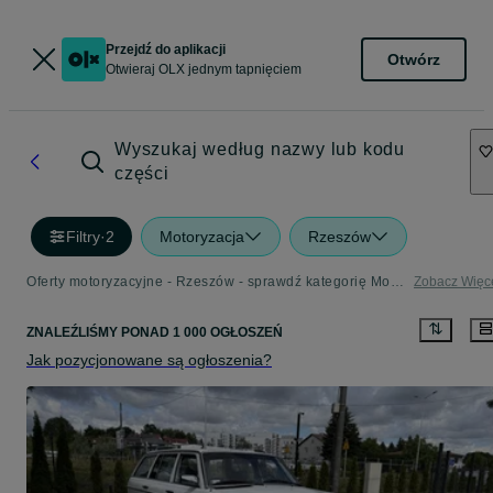
Przejdź do aplikacji
Otwórz
Otwieraj OLX jednym tapnięciem
Wyszukaj według nazwy lub kodu
części
Filtry
·
2
Motoryzacja
Rzeszów
Oferty motoryzacyjne - Rzeszów - sprawdź kategorię Motoryzacja
Zobacz Więc
ZNALEŹLIŚMY
PONAD
1 000 OGŁOSZEŃ
Jak pozycjonowane są ogłoszenia?