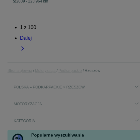
2009 - 223 964 km
1
z
100
Dalej
Strona główna
Motoryzacja
Podkarpackie
Rzeszów
POLSKA » PODKARPACKIE » RZESZÓW
MOTORYZACJA
KATEGORIA
Popularne wyszukiwania