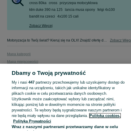
cross 80ka
cross
przyczepa motocyklowa
ktm duke 390 na 125
lancia musa opony
felgi 4x100
bandit na czesci
4x100 15 cali
Zobacz Więcej
Motoryzacja to Twój świat? Kieruj się na OLX! Znajdź ofertę dla siebie w kategorii Motoryzacja na OLX - Rzeszów i okolice!
Zobacz Więc
Mapa kategorii
Mapa miejscowości
Mapa ministron
Dbamy o Twoją prywatność
Popularne wyszukiwania
My i nasi
447
partnerzy przechowujemy lub uzyskujemy dostęp do
informacji na urządzeniu, takich jak unikalne identyfikatory w
plikach cookie w celu przetwarzania danych osobowych.
Użytkownik może zaakceptować wybory lub zarządzać nimi,
klikając poniżej lub w dowolnym momencie na stronie polityki
prywatności. Te wybory będą sygnalizowane naszym partnerom i
nie będą miały wpływu na dane przeglądania.
Polityka cookies,
Polityka Prywatności
Wraz z naszymi partnerami przetwarzamy dane w celu