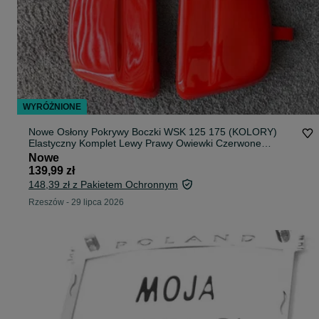
WYRÓŻNIONE
Nowe Osłony Pokrywy Boczki WSK 125 175 (KOLORY)
Elastyczny Komplet Lewy Prawy Owiewki Czerwone
Motocykl PRL WFM Gill SHL - OKAZJA
Nowe
139,99 zł
148,39 zł z Pakietem Ochronnym
Rzeszów
-
29 lipca 2026