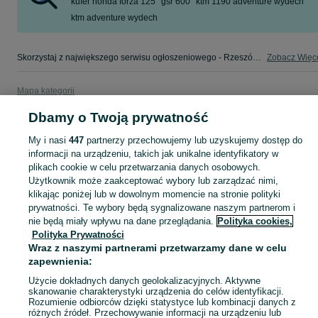
kufer honda forza 125
gsr 600
ktm 1190 adventure wydech
ktm adventure wydech
Skorzystaj z największego serwisu ogłoszeniowego - Rzeszów i okolice! - kupuj lub sprzedawaj jeszcze wygodniej w kategorii Części motocyklowe!
Zobacz Więc
Mapa kategorii
Mapa miejscowości
Dbamy o Twoją prywatność
Mapa ministron
My i nasi
447
partnerzy przechowujemy lub uzyskujemy dostęp do
Popularne wyszukiwania
informacji na urządzeniu, takich jak unikalne identyfikatory w
plikach cookie w celu przetwarzania danych osobowych.
Użytkownik może zaakceptować wybory lub zarządzać nimi,
klikając poniżej lub w dowolnym momencie na stronie polityki
prywatności. Te wybory będą sygnalizowane naszym partnerom i
nie będą miały wpływu na dane przeglądania.
Polityka cookies,
Polityka Prywatności
Wraz z naszymi partnerami przetwarzamy dane w celu
zapewnienia:
Użycie dokładnych danych geolokalizacyjnych. Aktywne
skanowanie charakterystyki urządzenia do celów identyfikacji.
Rozumienie odbiorców dzięki statystyce lub kombinacji danych z
różnych źródeł. Przechowywanie informacji na urządzeniu lub