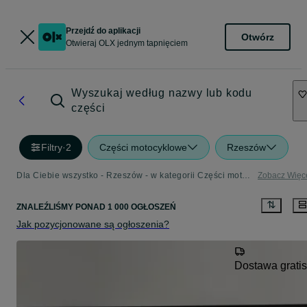
Przejdź do aplikacji
Otwórz
Otwieraj OLX jednym tapnięciem
Wyszukaj według nazwy lub kodu
części
Filtry
·
2
Części motocyklowe
Rzeszów
Dla Ciebie wszystko - Rzeszów - w kategorii Części motocyklowe
Zobacz Więc
ZNALEŹLIŚMY
PONAD
1 000 OGŁOSZEŃ
Jak pozycjonowane są ogłoszenia?
Dostawa gratis