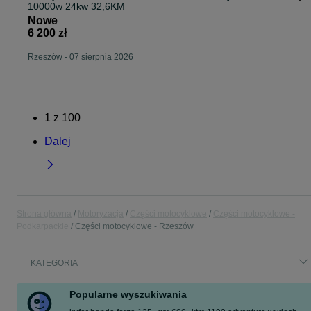
10000w 24kw 32,6KM
Nowe
6 200 zł
Rzeszów
-
07 sierpnia 2026
1
z
100
Dalej
Strona główna
Motoryzacja
Części motocyklowe
Części motocyklowe -
Podkarpackie
Części motocyklowe - Rzeszów
KATEGORIA
Popularne wyszukiwania