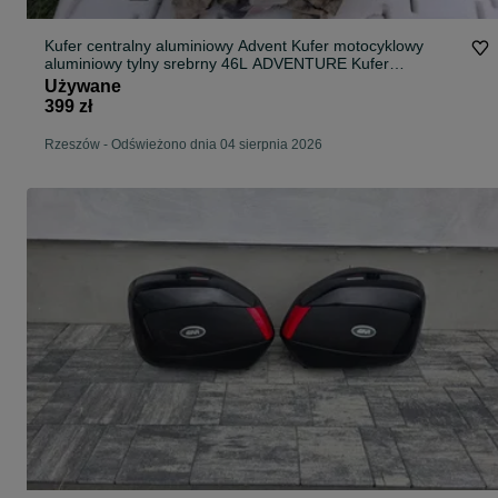
Kufer centralny aluminiowy Advent Kufer motocyklowy
aluminiowy tylny srebrny 46L ADVENTURE Kufer
motocyklowy aluminiowy tylny srebrny 46L ADVENTURE
Używane
399 zł
Rzeszów
-
Odświeżono dnia 04 sierpnia 2026