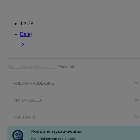
1
z
38
Dalej
Strona główna
Motoryzacja
Podlaskie
POLSKA » PODLASKIE
MOTORYZACJA
KATEGORIA
Podobne wyszukiwania
hyundai tucson
w
Hyundai