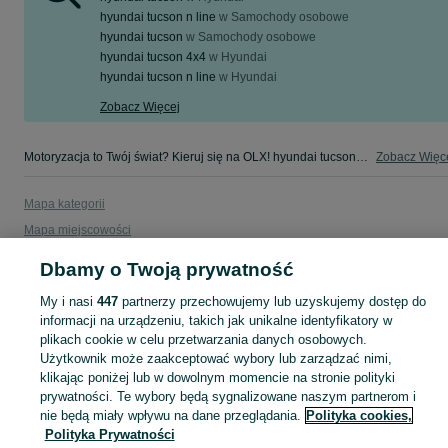
hyundai tucson n line
w
Samochody osobowe
hyundai tucson
w
Samochody osobowe
hyundai tucson 4x4
w
Hyundai
hyundai tucson n line
w
Hyundai
Zobacz Więcej
Motoryzacja to Twój świat? Kieruj się na OLX! hyundai tucson - Podlaskie - tylko w kategorii Motoryzacja na OLX!
Zobacz Więc
Mapa kategorii
Mapa miejscowości
Mapa ministron
Dbamy o Twoją prywatność
Popularne wyszukiwania
My i nasi
447
partnerzy przechowujemy lub uzyskujemy dostęp do
informacji na urządzeniu, takich jak unikalne identyfikatory w
plikach cookie w celu przetwarzania danych osobowych.
Użytkownik może zaakceptować wybory lub zarządzać nimi,
klikając poniżej lub w dowolnym momencie na stronie polityki
prywatności. Te wybory będą sygnalizowane naszym partnerom i
nie będą miały wpływu na dane przeglądania.
Polityka cookies,
Polityka Prywatności