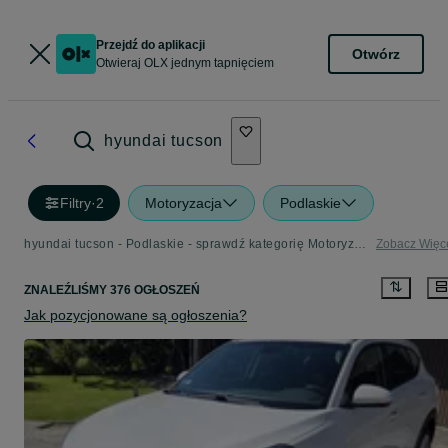
Przejdź do aplikacji
Otwórz
Otwieraj OLX jednym tapnięciem
hyundai tucson
Filtry
·
2
Motoryzacja
Podlaskie
hyundai tucson - Podlaskie - sprawdź kategorię Motoryzacja
Zobacz Więc
ZNALEŹLIŚMY 376 OGŁOSZEŃ
Jak pozycjonowane są ogłoszenia?