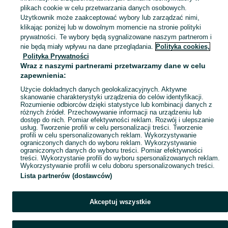
plikach cookie w celu przetwarzania danych osobowych.
Użytkownik może zaakceptować wybory lub zarządzać nimi,
klikając poniżej lub w dowolnym momencie na stronie polityki
Ups! Coś poszło nie tak...
prywatności. Te wybory będą sygnalizowane naszym partnerom i
nie będą miały wpływu na dane przeglądania.
Polityka cookies,
Odśwież lub wróć na stronę główną
Polityka Prywatności
Wraz z naszymi partnerami przetwarzamy dane w celu
zapewnienia:
Odśwież
Użycie dokładnych danych geolokalizacyjnych. Aktywne
skanowanie charakterystyki urządzenia do celów identyfikacji.
Rozumienie odbiorców dzięki statystyce lub kombinacji danych z
różnych źródeł. Przechowywanie informacji na urządzeniu lub
dostęp do nich. Pomiar efektywności reklam. Rozwój i ulepszanie
usług. Tworzenie profili w celu personalizacji treści. Tworzenie
profili w celu spersonalizowanych reklam. Wykorzystywanie
ograniczonych danych do wyboru reklam. Wykorzystywanie
ograniczonych danych do wyboru treści. Pomiar efektywności
treści. Wykorzystanie profili do wyboru spersonalizowanych reklam.
Wykorzystywanie profili w celu doboru spersonalizowanych treści.
Lista partnerów (dostawców)
Akceptuj wszystkie