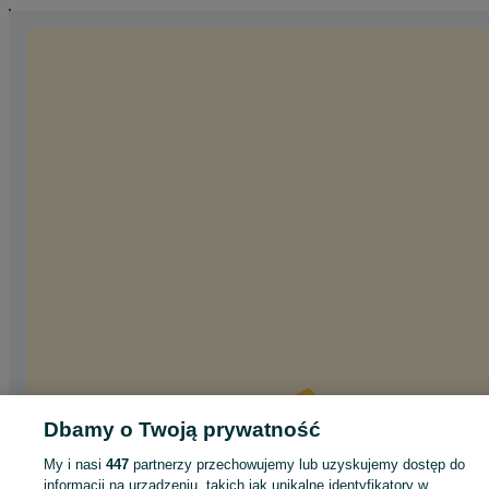
Dbamy o Twoją prywatność
My i nasi
447
partnerzy przechowujemy lub uzyskujemy dostęp do
informacji na urządzeniu, takich jak unikalne identyfikatory w