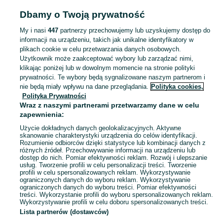
Popularne wyszukiwania
Dbamy o Twoją prywatność
bateria do roweru elektrycznego gazelle
yamaha mcr
My i nasi
447
partnerzy przechowujemy lub uzyskujemy dostęp do
informacji na urządzeniu, takich jak unikalne identyfikatory w
plikach cookie w celu przetwarzania danych osobowych.
Zobacz Więc
Sprzedaż elektroniki Bolesławiec ▶️ szeroki wybór modeli i marek ✅ Nowe i używane oferty w atrakcyjnych cenach ☝ Sprawdź ogłoszenia online na OLX.pl!
Użytkownik może zaakceptować wybory lub zarządzać nimi,
klikając poniżej lub w dowolnym momencie na stronie polityki
prywatności. Te wybory będą sygnalizowane naszym partnerom i
Mapa kategorii
nie będą miały wpływu na dane przeglądania.
Polityka cookies,
Mapa miejscowości
Polityka Prywatności
Mapa ministron
Wraz z naszymi partnerami przetwarzamy dane w celu
zapewnienia:
Popularne wyszukiwania
Użycie dokładnych danych geolokalizacyjnych. Aktywne
skanowanie charakterystyki urządzenia do celów identyfikacji.
Rozumienie odbiorców dzięki statystyce lub kombinacji danych z
różnych źródeł. Przechowywanie informacji na urządzeniu lub
dostęp do nich. Pomiar efektywności reklam. Rozwój i ulepszanie
usług. Tworzenie profili w celu personalizacji treści. Tworzenie
profili w celu spersonalizowanych reklam. Wykorzystywanie
ograniczonych danych do wyboru reklam. Wykorzystywanie
ograniczonych danych do wyboru treści. Pomiar efektywności
treści. Wykorzystanie profili do wyboru spersonalizowanych reklam.
Wykorzystywanie profili w celu doboru spersonalizowanych treści.
Lista partnerów (dostawców)