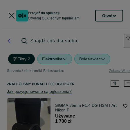
Przejdź do aplikacji
Otwórz
Otwieraj OLX jednym tapnięciem
Znajdź coś dla siebie
Filtry
·
2
Elektronika
Bolesławiec
Sprzedaż elektroniki Bolesławiec
Zobacz Więc
ZNALEŹLIŚMY
PONAD
1 000 OGŁOSZEŃ
Jak pozycjonowane są ogłoszenia?
SIGMA 35mm F1.4 DG HSM I Art
Nikon F
Używane
1 700 zł