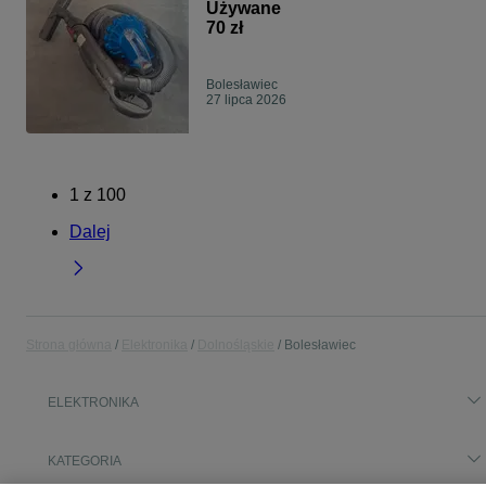
Używane
70 zł
Bolesławiec
27 lipca 2026
1
z
100
Dalej
Strona główna
Elektronika
Dolnośląskie
Bolesławiec
ELEKTRONIKA
KATEGORIA