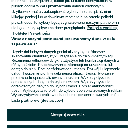
Mapa ministron
informacji na urządzeniu, takich jak unikalne identyfikatory w
plikach cookie w celu przetwarzania danych osobowych.
Popularne wyszukiwania
Użytkownik może zaakceptować wybory lub zarządzać nimi,
klikając poniżej lub w dowolnym momencie na stronie polityki
prywatności. Te wybory będą sygnalizowane naszym partnerom i
nie będą miały wpływu na dane przeglądania.
Polityka cookies,
Polityka Prywatności
Wraz z naszymi partnerami przetwarzamy dane w celu
zapewnienia:
Użycie dokładnych danych geolokalizacyjnych. Aktywne
skanowanie charakterystyki urządzenia do celów identyfikacji.
Rozumienie odbiorców dzięki statystyce lub kombinacji danych z
różnych źródeł. Przechowywanie informacji na urządzeniu lub
dostęp do nich. Pomiar efektywności reklam. Rozwój i ulepszanie
usług. Tworzenie profili w celu personalizacji treści. Tworzenie
profili w celu spersonalizowanych reklam. Wykorzystywanie
ograniczonych danych do wyboru reklam. Wykorzystywanie
ograniczonych danych do wyboru treści. Pomiar efektywności
treści. Wykorzystanie profili do wyboru spersonalizowanych reklam.
Wykorzystywanie profili w celu doboru spersonalizowanych treści.
Lista partnerów (dostawców)
Akceptuj wszystkie