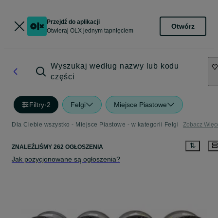
Przejdź do aplikacji
Otwórz
Otwieraj OLX jednym tapnięciem
Wyszukaj według nazwy lub kodu
części
Filtry
·
2
Felgi
Miejsce Piastowe
Dla Ciebie wszystko - Miejsce Piastowe - w kategorii Felgi
Zobacz Więc
ZNALEŹLIŚMY 262 OGŁOSZENIA
Jak pozycjonowane są ogłoszenia?