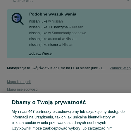
KATEGORIA
Podobne wyszukiwania
nissan juke
w
Nissan
nissan juke 1.6 benzyna
w
Nissan
nissan juke
w
Samochody osobowe
nissan juke automat
w
Nissan
nissan juke nismo
w
Nissan
Zobacz Więcej
Motoryzacja to Twój świat? Kieruj się na OLX! nissan juke - Lubelskie - tylko w kategorii Motoryzacja na OLX!
Zobacz Więc
Mapa kategorii
Mapa miejscowości
Mapa ministron
Dbamy o Twoją prywatność
Popularne wyszukiwania
My i nasi
447
partnerzy przechowujemy lub uzyskujemy dostęp do
informacji na urządzeniu, takich jak unikalne identyfikatory w
plikach cookie w celu przetwarzania danych osobowych.
Użytkownik może zaakceptować wybory lub zarządzać nimi,