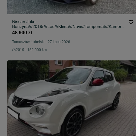
Nissan Juke
Benzyna///2019r///Led///Klima///Navi///Tempomat///Kamera//
/Stan Super!
48 900 zł
Tomaszów Lubelski
-
27 lipca 2026
2019 - 152 000 km