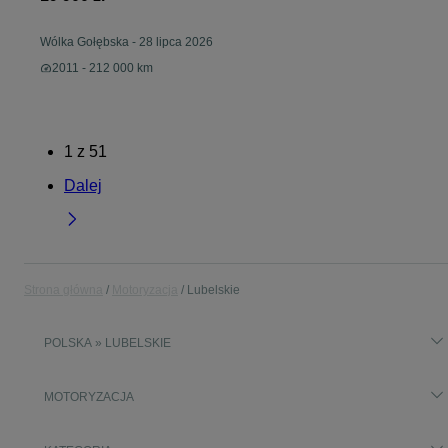
Wólka Gołębska
-
28 lipca 2026
2011 - 212 000 km
1
z
51
Dalej
Strona główna
Motoryzacja
Lubelskie
POLSKA » LUBELSKIE
MOTORYZACJA