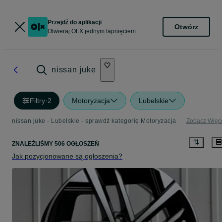
Przejdź do aplikacji
Otwórz
Otwieraj OLX jednym tapnięciem
nissan juke
Filtry
·
2
Motoryzacja
Lubelskie
nissan juke - Lubelskie - sprawdź kategorię Motoryzacja
Zobacz Więc
ZNALEŹLIŚMY 506 OGŁOSZEŃ
Jak pozycjonowane są ogłoszenia?