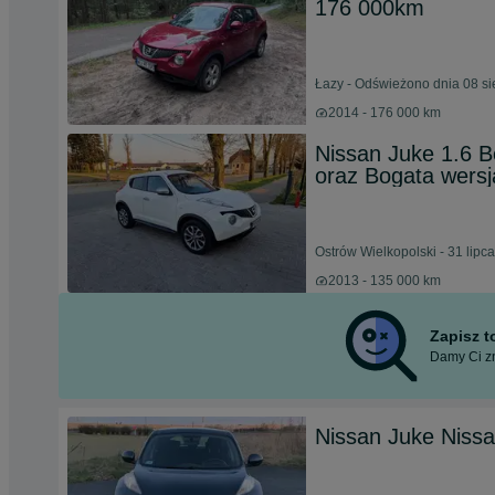
176 000km
Łazy - Odświeżono dnia 08 si
2014 - 176 000 km
Nissan Juke 1.6 B
oraz Bogata wersj
Ostrów Wielkopolski - 31 lipc
2013 - 135 000 km
Zapisz 
Damy Ci zn
Nissan Juke Nissa