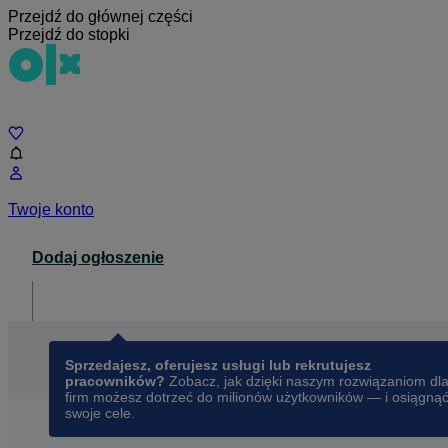
Przejdź do głównej części
Przejdź do stopki
Czat
Twoje konto
Dodaj ogłoszenie
Dla biznesu
opens in a new tab
Sprzedajesz, oferujesz usługi lub rekrutujesz
pracowników?
Zobacz, jak dzięki naszym rozwiązaniom dl
firm możesz dotrzeć do milionów użytkowników — i osiągną
swoje cele.