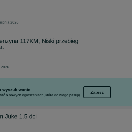
erpnia 2026
enzyna 117KM, Niski przebieg
a.
a 2026
to wyszukiwanie
Zapisz
ać o nowych ogłoszeniach, które do niego pasują.
n Juke 1.5 dci