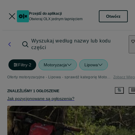
Przejdź do aplikacji
Otwórz
Otwieraj OLX jednym tapnięciem
Wyszukaj według nazwy lub kodu
części
Filtry
·
2
Motoryzacja
Lipowa
Oferty motoryzacyjne - Lipowa - sprawdź kategorię Motoryzacja
Zobacz Więc
ZNALEŹLIŚMY 1 OGŁOSZENIE
Jak pozycjonowane są ogłoszenia?