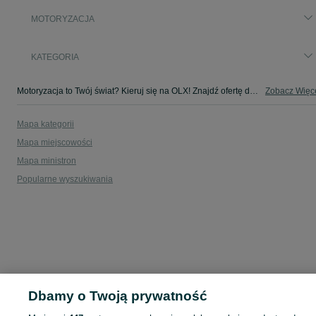
MOTORYZACJA
KATEGORIA
Motoryzacja to Twój świat? Kieruj się na OLX! Znajdź ofertę dla siebie w kategorii Motoryzacja na OLX - Lipowa i okolice!
Zobacz Więc
Mapa kategorii
Mapa miejscowości
Mapa ministron
Popularne wyszukiwania
Dbamy o Twoją prywatność