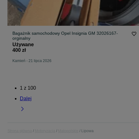
Bagażnik samochodowy Opel Insignia GM 32026167-
orginalny
Używane
400 zł
Kamień
-
21 lipca 2026
1
z
100
Dalej
Strona główna
Motoryzacja
Małopolskie
Lipowa