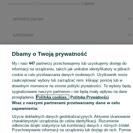
Strona główna
Wypożyczalnia
Małopolskie
Lipowa
WYPOŻYCZALNIA
KATEGORIA
Skorzystaj z największego serwisu ogłoszeniowego - Lipowa i okolice! - kupuj lub sprzedawaj jeszcze wygodniej w kategorii Wypożyczalnia!
Zobacz Więc
Dbamy o Twoją prywatność
My i nasi
447
partnerzy przechowujemy lub uzyskujemy dostęp do
Mapa kategorii
informacji na urządzeniu, takich jak unikalne identyfikatory w plikach
Mapa miejscowości
cookie w celu przetwarzania danych osobowych. Użytkownik może
Mapa ministron
zaakceptować wybory lub zarządzać nimi, klikając poniżej lub w
dowolnym momencie na stronie polityki prywatności. Te wybory będą
Popularne wyszukiwania
sygnalizowane naszym partnerom i nie będą miały wpływu na dane
przeglądania.
Polityka cookies,
Polityka Prywatności
Wraz z naszymi partnerami przetwarzamy dane w celu
zapewnienia:
Użycie dokładnych danych geolokalizacyjnych. Aktywne skanowanie
charakterystyki urządzenia do celów identyfikacji. Rozumienie
odbiorców dzięki statystyce lub kombinacji danych z różnych źródeł.
Przechowywanie informacji na urządzeniu lub dostęp do nich. Pomiar