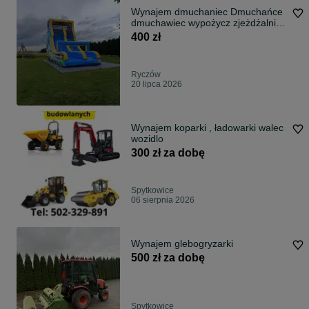
Wynajem dmuchaniec Dmuchańce
dmuchawiec wypożycz zjeżdżalnia
dmuchana
400 zł
Ryczów
20 lipca 2026
Wynajem koparki , ładowarki walec
wozidlo
300 zł za dobę
Spytkowice
06 sierpnia 2026
Wynajem glebogryzarki
500 zł za dobę
Spytkowice