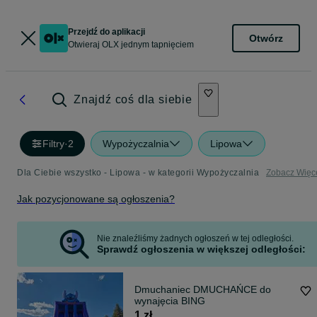
Przejdź do aplikacji
Otwórz
Otwieraj OLX jednym tapnięciem
Znajdź coś dla siebie
Filtry
·
2
Wypożyczalnia
Lipowa
Dla Ciebie wszystko - Lipowa - w kategorii Wypożyczalnia
Zobacz Więc
Jak pozycjonowane są ogłoszenia?
Nie znaleźliśmy żadnych ogłoszeń w tej odległości.
Sprawdź ogłoszenia w większej odległości:
Dmuchaniec DMUCHAŃCE do
wynajęcia BING
1 zł