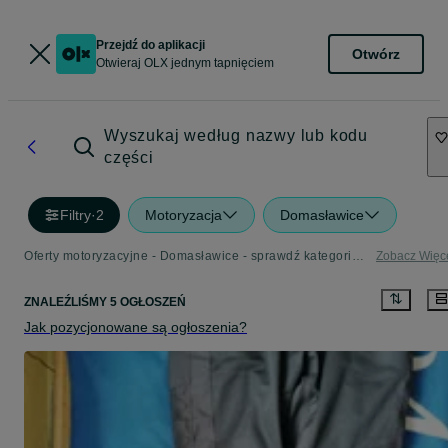
Przejdź do aplikacji
Otwórz
Otwieraj OLX jednym tapnięciem
Wyszukaj według nazwy lub kodu
części
Filtry
·
2
Motoryzacja
Domasławice
Oferty motoryzacyjne - Domasławice - sprawdź kategorię Motoryzacja
Zobacz Więc
ZNALEŹLIŚMY 5 OGŁOSZEŃ
Jak pozycjonowane są ogłoszenia?