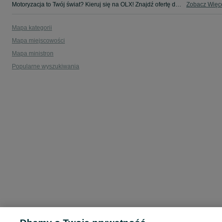
Motoryzacja to Twój świat? Kieruj się na OLX! Znajdź ofertę dla siebie w kategorii Motoryzacja na OLX - Domasławice i okolice!
Zobacz Więc
Mapa kategorii
Mapa miejscowości
Mapa ministron
Popularne wyszukiwania