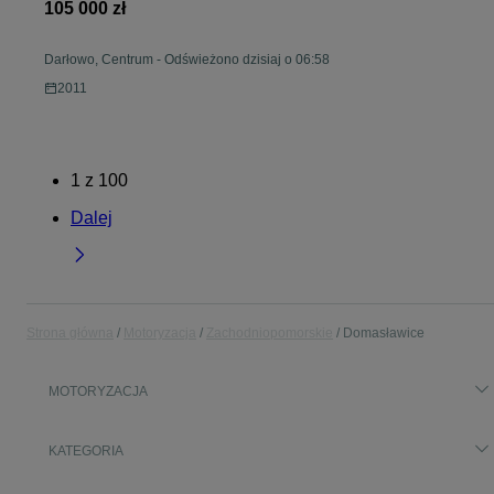
105 000 zł
Darłowo, Centrum
-
Odświeżono dzisiaj o 06:58
2011
1
z
100
Dalej
Strona główna
Motoryzacja
Zachodniopomorskie
Domasławice
MOTORYZACJA
KATEGORIA