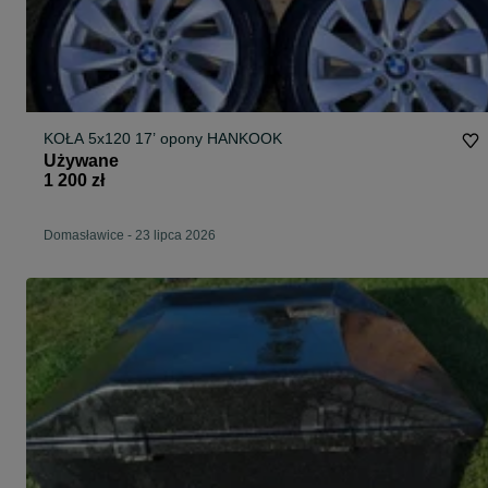
KOŁA 5x120 17’ opony HANKOOK
Używane
1 200 zł
Domasławice
-
23 lipca 2026