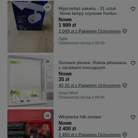
Wyprzedaż pakietu - 31 sztuk
.Nowe lampy szynowe Kanlux
ACORD 30W LED
Nowe
1 999 zł
2 049 zł z Pakietem Ochronnym
Ząbki
Odświeżono dzisiaj o 09:30
Gorware plissee, Roleta plisowana,
z zaciskami mocującymi.
Nowe
35 zł
40,25 zł z Pakietem Ochronnym
Nowa Wieś
Odświeżono dzisiaj o 09:46
Wkrętarka hilti zestaw
Nowe
2 400 zł
2 450 zł z Pakietem Ochronnym