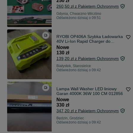
250 zł
260,50 zł z Pakietem Ochronnym
Gdynia, Chwarzno-Wiczlino
Odświeżono dzisiaj o 09:51
RYOBI OP406A Szybka Ładowarka
40V Li-Ion Rapid Charger do
Akumulatorów RYOBI 36/40V USA
Nowe
OUTLET!
130 zł
139,20 zł z Pakietem Ochronnym
Białystok, Starosielce
Odświeżono dzisiaj o 09:42
Lampa Wall Washer LED liniowy
Garan 4000K 36W 100 CM 012856
Nowe
330 zł
347,20 zł z Pakietem Ochronnym
Będzin, Grodziec
Odświeżono dzisiaj o 09:42