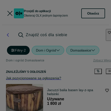
Przejdź do aplikacji
Otwórz
Otwieraj OLX jednym tapnięciem
Znajdź coś dla siebie
Filtry
·
2
Dom i Ogród
Domasławice
Dom i ogród Domasławice
Zobacz Więc
ZNALEŹLIŚMY 5 OGŁOSZEŃ
Jak pozycjonowane są ogłoszenia?
Jacuzzi balia basen lay-z-spa
helsinki
Używane
1 800 zł