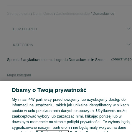
Strona główna
Dom i Ogród
Zachodniopomorskie
Domasławice
DOM I OGRÓD
KATEGORIA
Zobacz Więc
Sprzedaż artykułów do domu i ogrodu Domasławice ▶️ Szeroki wybór modeli i materiałów ✅ Nowe i używane w atrakcyjnych cenach ☝ Sprawdź oferty na OLX.pl!
Mapa kategorii
Mapa miejscowości
Dbamy o Twoją prywatność
Mapa ministron
Popularne wyszukiwania
My i nasi
447
partnerzy przechowujemy lub uzyskujemy dostęp do
informacji na urządzeniu, takich jak unikalne identyfikatory w plikach
cookie w celu przetwarzania danych osobowych. Użytkownik może
zaakceptować wybory lub zarządzać nimi, klikając poniżej lub w
dowolnym momencie na stronie polityki prywatności. Te wybory będą
sygnalizowane naszym partnerom i nie będą miały wpływu na dane