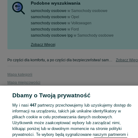
Podobne wyszukiwania
samochody osobowe
w
Samochody osobowe
samochody osobowe
w
Opel
samochody osobowe
w
Volkswagen
samochody osobowe
w
Ford
samochody osobowe lpg
w
Samochody osobowe
Zobacz Więcej
Po części dla komfortu, a po części dla bezpieczeństwa! samochody osobowe w Twojej okolicy - tylko w kategorii Części samochodowe na OLX!
Zobacz Więc
Mapa kategorii
Mapa miejscowości
Mapa ministron
Dbamy o Twoją prywatność
Popularne wyszukiwania
My i nasi
447
partnerzy przechowujemy lub uzyskujemy dostęp do
informacji na urządzeniu, takich jak unikalne identyfikatory w
plikach cookie w celu przetwarzania danych osobowych.
Użytkownik może zaakceptować wybory lub zarządzać nimi,
klikając poniżej lub w dowolnym momencie na stronie polityki
prywatności. Te wybory będą sygnalizowane naszym partnerom i