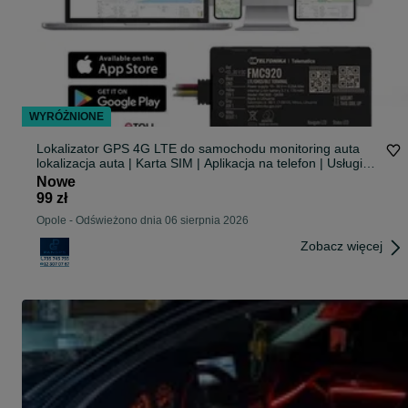
WYRÓŻNIONE
Lokalizator GPS 4G LTE do samochodu monitoring auta
lokalizacja auta | Karta SIM | Aplikacja na telefon | Usługi
świadczymy na terenie całej Polski |
Nowe
99 zł
Opole
-
Odświeżono dnia 06 sierpnia 2026
Zobacz więcej