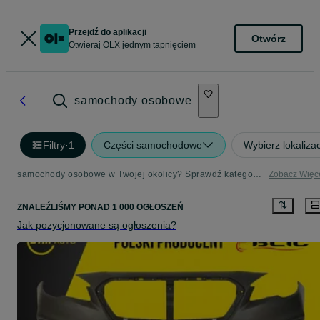
Przejdź do aplikacji
Otwórz
Otwieraj OLX jednym tapnięciem
samochody osobowe
Filtry
·
1
Części samochodowe
Wybierz lokaliza
samochody osobowe w Twojej okolicy? Sprawdź kategorię Części samochodowe
Zobacz Więc
ZNALEŹLIŚMY
PONAD
1 000 OGŁOSZEŃ
Jak pozycjonowane są ogłoszenia?