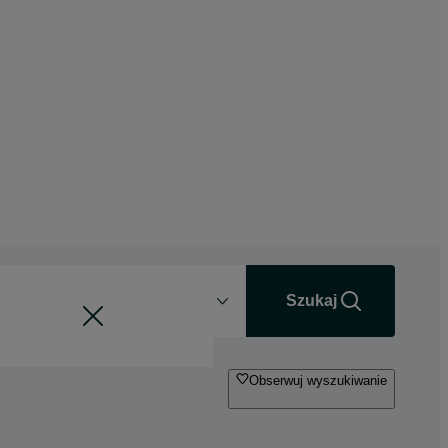
Odległość
+0 km
Szukaj
Obserwuj wyszukiwanie