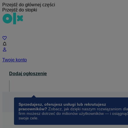
Przejdź do głównej części
Przejdź do stopki
Czat
Twoje konto
Dodaj ogłoszenie
Dla biznesu
opens in a new tab
Sprzedajesz, oferujesz usługi lub rekrutujesz
pracowników?
Zobacz, jak dzięki naszym rozwiązaniom dl
firm możesz dotrzeć do milionów użytkowników — i osiągną
swoje cele.