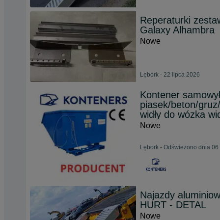
Reperaturki zest
Galaxy Alhambra
Nowe
Lębork - 22 lipca 2026
Kontener samowy
piasek/beton/gruz
widły do wózka wi
Nowe
Lębork - Odświeżono dnia 06 
Najazdy aluminio
HURT - DETAL
Nowe