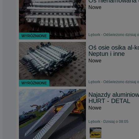
Oś niehamowana d
Nowe
Lębork - Odświeżono dzisiaj 
WYRÓŻNIONE
Oś osie osika al-
Neptun i inne
Nowe
Lębork - Odświeżono dzisiaj 
WYRÓŻNIONE
Najazdy aluminio
HURT - DETAL
Nowe
Lębork - Dzisiaj o 08:05