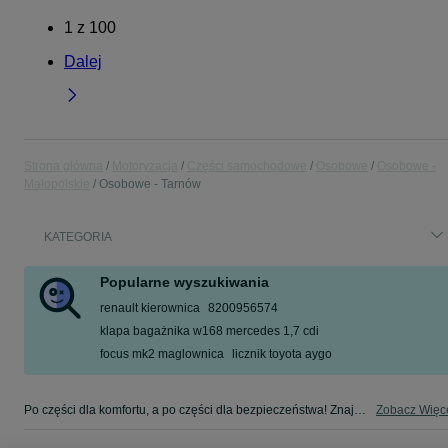
1
z
100
Dalej
Strona główna
Motoryzacja
Części samochodowe
Osobowe
Osobowe -
Małopolskie
Osobowe - Tarnów
KATEGORIA
Popularne wyszukiwania
renault kierownica
8200956574
klapa bagażnika w168 mercedes 1,7 cdi
focus mk2 maglownica
licznik toyota aygo
Po części dla komfortu, a po części dla bezpieczeństwa! Znajdź coś dla swojego auta w kategorii Osobowe na OLX - Tarnów i okolice!
Zobacz Więc