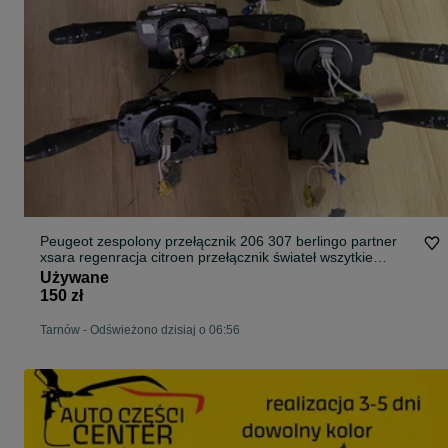
Peugeot zespolony przełącznik 206 307 berlingo partner
xsara regenracja citroen przełącznik świateł wszytkie
numery naprawa
Używane
150 zł
Tarnów
-
Odświeżono dzisiaj o 06:56