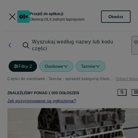
Przejdź do aplikacji
Otwórz
Otwieraj OLX jednym tapnięciem
Wyszukaj według nazwy lub kodu
części
Filtry
·
2
Osobowe
Tarnów
Części do osobówek - Tarnów - sprawdź kategorię Osobowe
Zobacz Więc
ZNALEŹLIŚMY
PONAD
1 000 OGŁOSZEŃ
Jak pozycjonowane są ogłoszenia?