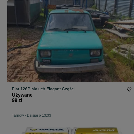
Fiat 126P Maluch Elegant Części
Używane
99 zł
Tarnów
-
Dzisiaj o 13:33