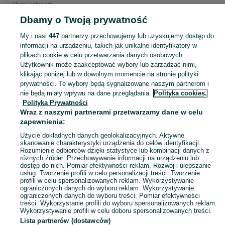
Mapa kategorii
Mapa miejscowości
Dbamy o Twoją prywatność
Mapa ministron
My i nasi
447
partnerzy przechowujemy lub uzyskujemy dostęp do
Popularne wyszukiwania
informacji na urządzeniu, takich jak unikalne identyfikatory w
plikach cookie w celu przetwarzania danych osobowych.
Użytkownik może zaakceptować wybory lub zarządzać nimi,
klikając poniżej lub w dowolnym momencie na stronie polityki
prywatności. Te wybory będą sygnalizowane naszym partnerom i
nie będą miały wpływu na dane przeglądania.
Polityka cookies,
Polityka Prywatności
Wraz z naszymi partnerami przetwarzamy dane w celu
zapewnienia:
Użycie dokładnych danych geolokalizacyjnych. Aktywne
skanowanie charakterystyki urządzenia do celów identyfikacji.
Rozumienie odbiorców dzięki statystyce lub kombinacji danych z
różnych źródeł. Przechowywanie informacji na urządzeniu lub
dostęp do nich. Pomiar efektywności reklam. Rozwój i ulepszanie
usług. Tworzenie profili w celu personalizacji treści. Tworzenie
profili w celu spersonalizowanych reklam. Wykorzystywanie
ograniczonych danych do wyboru reklam. Wykorzystywanie
ograniczonych danych do wyboru treści. Pomiar efektywności
treści. Wykorzystanie profili do wyboru spersonalizowanych reklam.
Wykorzystywanie profili w celu doboru spersonalizowanych treści.
Lista partnerów (dostawców)