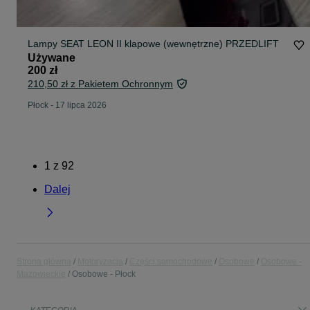
Lampy SEAT LEON II klapowe (wewnętrzne) PRZEDLIFT
Używane
200 zł
210,50 zł z Pakietem Ochronnym
Płock
-
17 lipca 2026
1
z
92
Dalej
Strona główna
Motoryzacja
Części samochodowe
Osobowe
Osobowe -
Mazowieckie
Osobowe - Płock