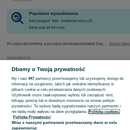
KATEGORIA
Popularne wyszukiwania
fotel peugeot
fotel
emblemat volvo c30
fotele audi a4 b8 s line
Po części dla komfortu, a po części dla bezpieczeństwa! Znajdź coś dla swojego auta w kategorii Osobowe na OLX - Płock i okolice!
Zobacz Więc
Mapa kategorii
Mapa miejscowości
Dbamy o Twoją prywatność
Mapa ministron
My i nasi
447
partnerzy przechowujemy lub uzyskujemy dostęp do
Popularne wyszukiwania
informacji na urządzeniu, takich jak unikalne identyfikatory w
plikach cookie w celu przetwarzania danych osobowych.
Użytkownik może zaakceptować wybory lub zarządzać nimi,
klikając poniżej lub w dowolnym momencie na stronie polityki
prywatności. Te wybory będą sygnalizowane naszym partnerom i
nie będą miały wpływu na dane przeglądania.
Polityka cookies,
Polityka Prywatności
Wraz z naszymi partnerami przetwarzamy dane w celu
zapewnienia: