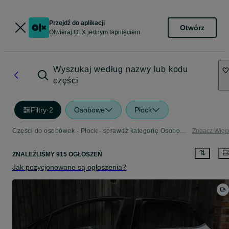
Przejdź do aplikacji
Otwórz
Otwieraj OLX jednym tapnięciem
Wyszukaj według nazwy lub kodu
części
Filtry
·
2
Osobowe
Płock
Części do osobówek - Płock - sprawdź kategorię Osobowe
Zobacz Więc
ZNALEŹLIŚMY 915 OGŁOSZEŃ
Jak pozycjonowane są ogłoszenia?