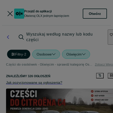
Przejdź do aplikacji
Otwórz
Otwieraj OLX jednym tapnięciem
Wyszukaj według nazwy lub kodu
części
Filtry
·
2
Osobowe
Oświęcim
Części do osobówek - Oświęcim - sprawdź kategorię Osobowe
Zobacz Więc
ZNALEŹLIŚMY 326 OGŁOSZEŃ
Jak pozycjonowane są ogłoszenia?