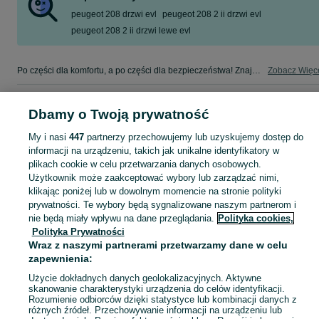
peugeot 208 drzwi evl
peugeot 208 2 ii drzwi evl
peugeot 208 2 ii drzwi lewe evl
Po części dla komfortu, a po części dla bezpieczeństwa! Znajdź coś dla swojego auta w kategorii Osobowe na OLX - Oświęcim i okolice!
Zobacz Więc
Mapa kategorii
Dbamy o Twoją prywatność
Mapa miejscowości
My i nasi
447
partnerzy przechowujemy lub uzyskujemy dostęp do
Mapa ministron
informacji na urządzeniu, takich jak unikalne identyfikatory w
Popularne wyszukiwania
plikach cookie w celu przetwarzania danych osobowych.
Użytkownik może zaakceptować wybory lub zarządzać nimi,
klikając poniżej lub w dowolnym momencie na stronie polityki
prywatności. Te wybory będą sygnalizowane naszym partnerom i
nie będą miały wpływu na dane przeglądania.
Polityka cookies,
Polityka Prywatności
Wraz z naszymi partnerami przetwarzamy dane w celu
zapewnienia:
Użycie dokładnych danych geolokalizacyjnych. Aktywne
skanowanie charakterystyki urządzenia do celów identyfikacji.
Rozumienie odbiorców dzięki statystyce lub kombinacji danych z
różnych źródeł. Przechowywanie informacji na urządzeniu lub