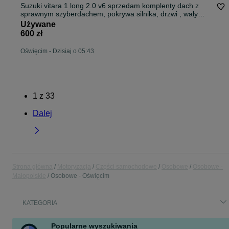
Suzuki vitara 1 long 2.0 v6 sprzedam komplenty dach z
sprawnym szyberdachem, pokrywa silnika, drzwi , wały
napedowe
Używane
600 zł
Oświęcim
-
Dzisiaj o 05:43
1
z
33
Dalej
Strona główna
Motoryzacja
Części samochodowe
Osobowe
Osobowe -
Małopolskie
Osobowe - Oświęcim
KATEGORIA
Popularne wyszukiwania