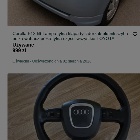
Corolla E12 lift Lampa tylna klapa tył zderzak błotnik szyba
belka wahacz półka tylna części wszystkie TOYOTA
COROLLA E12 1.6 &#039;01-&#039;07
Używane
999 zł
Oświęcim
-
Odświeżono dnia 02 sierpnia 2026