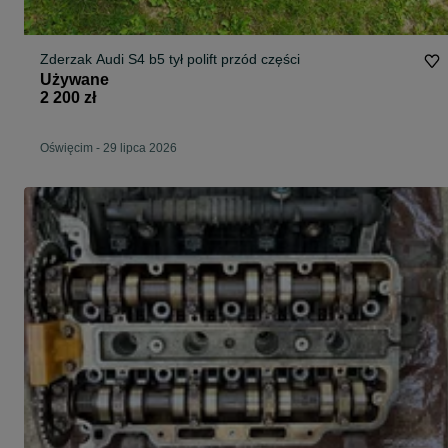
Zderzak Audi S4 b5 tył polift przód części
Używane
2 200 zł
Oświęcim
-
29 lipca 2026