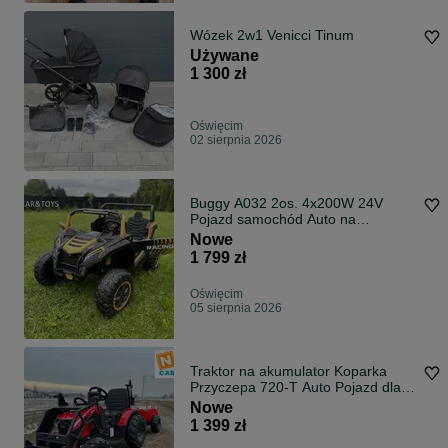
Wózek 2w1 Venicci Tinum
Używane
1 300 zł
Oświęcim
02 sierpnia 2026
Buggy A032 2os. 4x200W 24V
Pojazd samochód Auto na
akumulator Autko
Nowe
1 799 zł
Oświęcim
05 sierpnia 2026
Traktor na akumulator Koparka
Przyczepa 720-T Auto Pojazd dla
dzieci
Nowe
1 399 zł