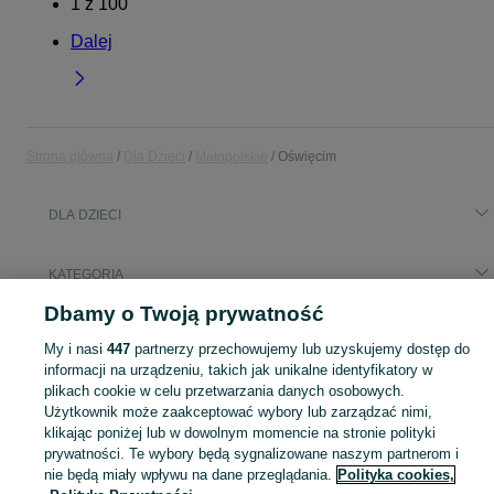
1
z
100
Dalej
Strona główna
Dla Dzieci
Małopolskie
Oświęcim
DLA DZIECI
KATEGORIA
Dbamy o Twoją prywatność
Popularne wyszukiwania
My i nasi
447
partnerzy przechowujemy lub uzyskujemy dostęp do
dmuchany
informacji na urządzeniu, takich jak unikalne identyfikatory w
plikach cookie w celu przetwarzania danych osobowych.
Użytkownik może zaakceptować wybory lub zarządzać nimi,
Zakupy dla Twojej pociechy mogą być dziecinnie proste! Znajdź to, czego potrzebujesz w kategorii Dla Dzieci na OLX - Oświęcim i okolice!
Zobacz Więc
klikając poniżej lub w dowolnym momencie na stronie polityki
prywatności. Te wybory będą sygnalizowane naszym partnerom i
Mapa kategorii
nie będą miały wpływu na dane przeglądania.
Polityka cookies,