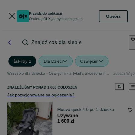
Przejdź do aplikacji
Otwórz
Otwieraj OLX jednym tapnięciem
Znajdź coś dla siebie
Filtry
·
2
Dla Dzieci
Oświęcim
Wszystko dla dziecka - Oświęcim - artykuły, akcesoria i zabawki dla dzieci w Twojej okolicy
Zobacz Więc
ZNALEŹLIŚMY
PONAD
1 000 OGŁOSZEŃ
Jak pozycjonowane są ogłoszenia?
Muuvo quick 4.0 po 1 dziecku
Używane
1 600 zł