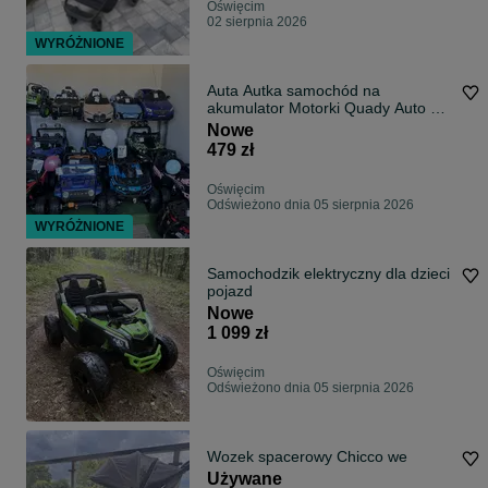
Oświęcim
02 sierpnia 2026
WYRÓŻNIONE
Auta Autka samochód na
akumulator Motorki Quady Auto dla
dziecka
Nowe
479 zł
Oświęcim
Odświeżono dnia 05 sierpnia 2026
WYRÓŻNIONE
Samochodzik elektryczny dla dzieci
pojazd
Nowe
1 099 zł
Oświęcim
Odświeżono dnia 05 sierpnia 2026
Wozek spacerowy Chicco we
Używane