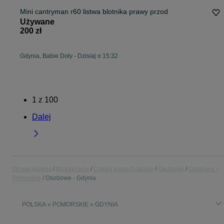
Mini cantryman r60 listwa blotnika prawy przod
Używane
200 zł
Gdynia, Babie Doły
-
Dzisiaj o 15:32
1
z
100
Dalej
Strona główna
Motoryzacja
Części samochodowe
Osobowe
Osobowe -
Pomorskie
Osobowe - Gdynia
POLSKA » POMORSKIE » GDYNIA