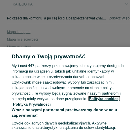
KATEGORIA
Po części dla komfortu, a po części dla bezpieczeństwa! Znajdź coś dla swojego auta w kategorii Osobowe na OLX - Gdynia i okolice!
Zobacz Więc
Mapa kategorii
Mapa miejscowości
Mapa ministron
Popularne wyszukiwania
Dbamy o Twoją prywatność
My i nasi
447
partnerzy przechowujemy lub uzyskujemy dostęp do
informacji na urządzeniu, takich jak unikalne identyfikatory w
plikach cookie w celu przetwarzania danych osobowych.
Użytkownik może zaakceptować wybory lub zarządzać nimi,
klikając poniżej lub w dowolnym momencie na stronie polityki
prywatności. Te wybory będą sygnalizowane naszym partnerom i
nie będą miały wpływu na dane przeglądania.
Polityka cookies,
Polityka Prywatności
Wraz z naszymi partnerami przetwarzamy dane w celu
zapewnienia:
Użycie dokładnych danych geolokalizacyjnych. Aktywne
skanowanie charakterystyki urządzenia do celów identyfikacji.