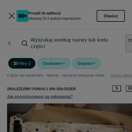
Przejdź do aplikacji
Otwórz
Otwieraj OLX jednym tapnięciem
Wyszukaj według nazwy lub kodu
części
Filtry
·
2
Osobowe
Gdynia
Części do osobówek - Gdynia - sprawdź kategorię Osobowe
Zobacz Więc
ZNALEŹLIŚMY
PONAD
1 000 OGŁOSZEŃ
Jak pozycjonowane są ogłoszenia?