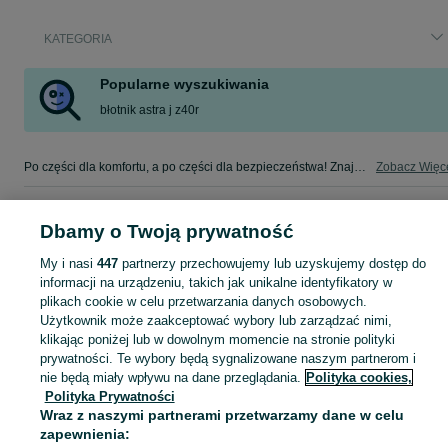
KATEGORIA
Popularne wyszukiwania
błotnik astra j z40r
Po części dla komfortu, a po części dla bezpieczeństwa! Znajdź coś dla swojego auta w kategorii Osobowe na OLX - Dębica i okolice!
Zobacz Więc
Mapa kategorii
Dbamy o Twoją prywatność
Mapa miejscowości
My i nasi
447
partnerzy przechowujemy lub uzyskujemy dostęp do
Mapa ministron
informacji na urządzeniu, takich jak unikalne identyfikatory w
Popularne wyszukiwania
plikach cookie w celu przetwarzania danych osobowych.
Użytkownik może zaakceptować wybory lub zarządzać nimi,
klikając poniżej lub w dowolnym momencie na stronie polityki
prywatności. Te wybory będą sygnalizowane naszym partnerom i
nie będą miały wpływu na dane przeglądania.
Polityka cookies,
Polityka Prywatności
Wraz z naszymi partnerami przetwarzamy dane w celu
zapewnienia: