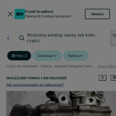
Przejdź do aplikacji
Otwórz
Otwieraj OLX jednym tapnięciem
Wyszukaj według nazwy lub kodu
części
Filtry
·
2
Osobowe
Dębica
Części do osobówek - Dębica - sprawdź kategorię Osobowe
Zobacz Więc
ZNALEŹLIŚMY
PONAD
1 000 OGŁOSZEŃ
Jak pozycjonowane są ogłoszenia?