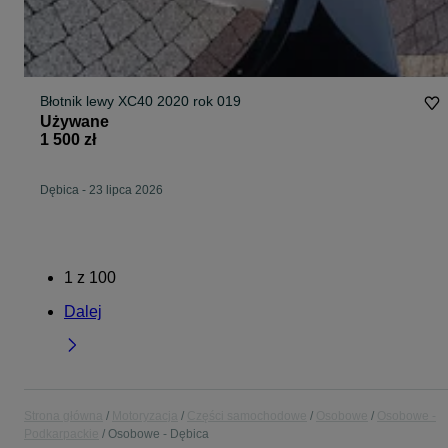
Błotnik lewy XC40 2020 rok 019
Używane
1 500 zł
Dębica
-
23 lipca 2026
1
z
100
Dalej
Strona główna
Motoryzacja
Części samochodowe
Osobowe
Osobowe -
Podkarpackie
Osobowe - Dębica