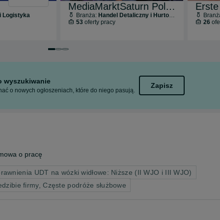
MediaMarktSaturn Polska
Erste
i Logistyka
Branża:
Handel Detaliczny i Hurtowy
Branż
53
oferty pracy
26
ofe
Przejdź do slajdu 1 z 3
Przejdź do slajdu 2 z 3
Przejdź do slajdu 3 z 3
to wyszukiwanie
Zapisz
ać o nowych ogłoszeniach, które do niego pasują.
mowa o pracę
wnienia UDT na wózki widłowe: Niższe (II WJO i III WJO)
edzibie firmy, Częste podróże służbowe