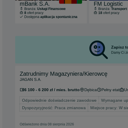
mBank S.A.
FM Logistic
Branża:
Usługi Finansowe
Branża:
Transport 
8
ofert pracy
18
ofert pracy
Dostępna
aplikacja spontaniczna
Zapisz 
Damy Ci zn
Zatrudnimy Magazyniera/Kierowcę
JAGAN S.A.
6 100 - 6 200 zł / mies. brutto
Dębica
Pełny etat
U
Odpowiednie doświadczenie zawodowe
Wymagane upra
Dyspozycyjność: Praca zmianowa
Miejsce pracy: W si
Odświeżono dnia 08 sierpnia 2026