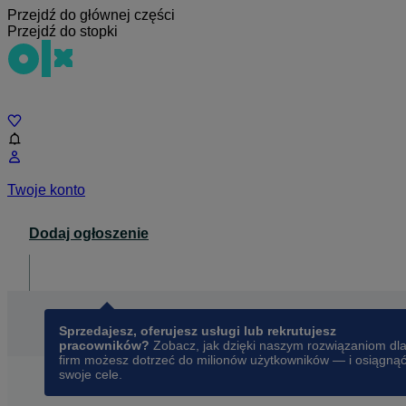
Przejdź do głównej części
Przejdź do stopki
Czat
Twoje konto
Dodaj ogłoszenie
Dla biznesu
opens in a new tab
Sprzedajesz, oferujesz usługi lub rekrutujesz
pracowników?
Zobacz, jak dzięki naszym rozwiązaniom dl
firm możesz dotrzeć do milionów użytkowników — i osiągną
swoje cele.