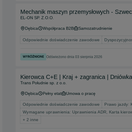
Mechanik maszyn przemysłowych - Szwec
EL-ON SP. Z.O.O.
Dębica
Współpraca B2B
Samozatrudnienie
Odpowiednie doświadczenie zawodowe
Dyspozycyjnoś
Odświeżono dnia 03 sierpnia 2026
Kierowca C+E | Kraj + zagranica | Dniówka
Trans Południe sp. z o.o.
Dębica
Pełny etat
Umowa o pracę
Odpowiednie doświadczenie zawodowe
Prawo jazdy: 
Wymagane uprawnienia: Uprawnienia ADR, Karta kierowc
+ 2 inne