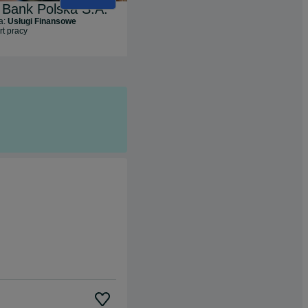
 Bank Polska S.A.
MR JOB Agencja Pracy Tymczasowej
a:
Usługi Finansowe
Branża:
Zasoby Ludzkie i Rekrutacja
rt pracy
34
oferty pracy