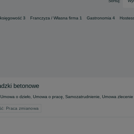
Sortuj:
Wyb
 księgowość
3
Franczyza / Własna firma
1
Gastronomia
4
Hostess
adzki betonowe
Umowa o dzieło, Umowa o pracę, Samozatrudnienie, Umowa zlecenie
ść: Praca zmianowa