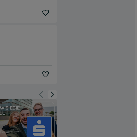
Cofnij do slajdu 1 z 3
Przejdź do slajdu 2 z 3