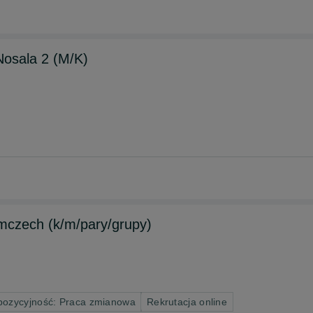
Nosala 2 (M/K)
mczech (k/m/pary/grupy)
pozycyjność: Praca zmianowa
Rekrutacja online