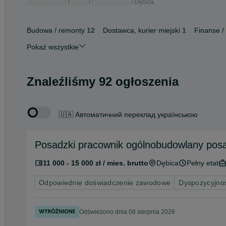
Strona główna
Praca
Podkarpackie
Dębica
Budowa / remonty
12
Dostawca, kurier miejski
1
Finanse /
Pokaż wszystkie
Znaleźliśmy 92 ogłoszenia
🇺🇦 Автоматичний переклад українською
Posadzki pracownik ogólnobudowlany pos
11 000 - 15 000 zł / mies. brutto
Dębica
Pełny etat
Odpowiednie doświadczenie zawodowe
Dyspozycyjno
Odświeżono dnia 08 sierpnia 2026