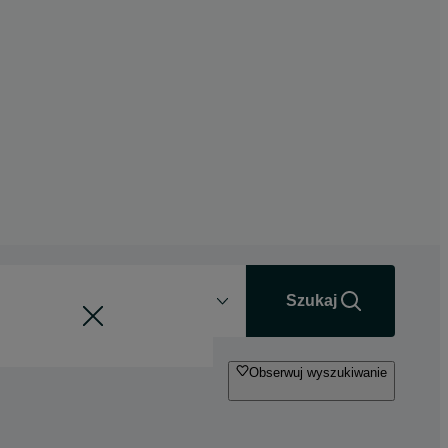
Odległość
+0 km
Szukaj
Obserwuj wyszukiwanie