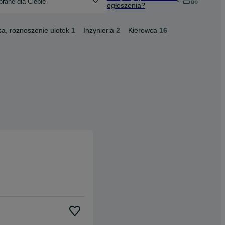
rane dla Ciebie
ogłoszenia?
a, roznoszenie ulotek
1
Inżynieria
2
Kierowca
16