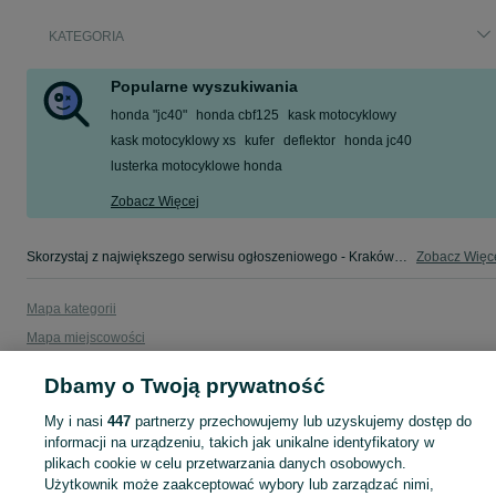
KATEGORIA
Popularne wyszukiwania
honda "jc40"
honda cbf125
kask motocyklowy
kask motocyklowy xs
kufer
deflektor
honda jc40
lusterka motocyklowe honda
Zobacz Więcej
Skorzystaj z największego serwisu ogłoszeniowego - Kraków i okolice! - kupuj lub sprzedawaj jeszcze wygodniej w kategorii Części motocyklowe!
Zobacz Więc
Mapa kategorii
Mapa miejscowości
Mapa ministron
Dbamy o Twoją prywatność
Popularne wyszukiwania
My i nasi
447
partnerzy przechowujemy lub uzyskujemy dostęp do
informacji na urządzeniu, takich jak unikalne identyfikatory w
plikach cookie w celu przetwarzania danych osobowych.
Użytkownik może zaakceptować wybory lub zarządzać nimi,