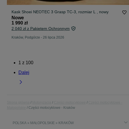
Kask Shoei NEOTEC 3 Grasp TC-3, rozmiar L , nowy
Nowe
1 990 zł
2 040 zł z Pakietem Ochronnym
Kraków, Podgórze
-
26 lipca 2026
1
z
100
Dalej
Strona główna
Motoryzacja
Części motocyklowe
Części motocyklowe -
Małopolskie
Części motocyklowe - Kraków
POLSKA » MAŁOPOLSKIE » KRAKÓW