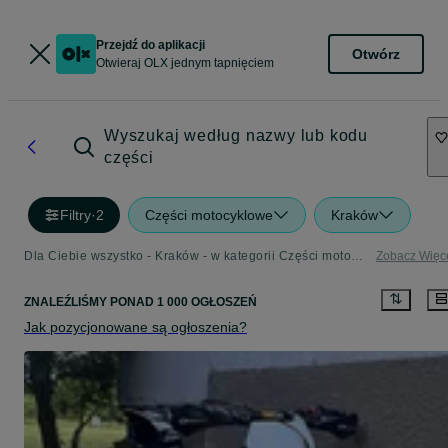
Przejdź do aplikacji
Otwórz
Otwieraj OLX jednym tapnięciem
Wyszukaj według nazwy lub kodu
części
Filtry
·
2
Części motocyklowe
Kraków
Dla Ciebie wszystko - Kraków - w kategorii Części motocyklowe
Zobacz Więc
ZNALEŹLIŚMY
PONAD
1 000 OGŁOSZEŃ
Jak pozycjonowane są ogłoszenia?