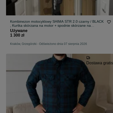
Kombinezon motocyklowy SHIMA STR 2.0 czarny / BLACK
, Kurtka skórzana na motor + spodnie skórzane na
motocykl - stan bardzo dobry - rozm. 48
Używane
1 300 zł
Kraków, Grzegórzki
-
Odświeżono dnia 07 sierpnia 2026
Dostawa gratis