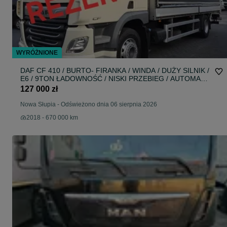
WYRÓŻNIONE
DAF CF 410 / BURTO- FIRANKA / WINDA / DUŻY SILNIK /
E6 / 9TON ŁADOWNOŚĆ / NISKI PRZEBIEG / AUTOMAT /
SYPIALKA /JEDEN WŁAŚCICIEL / SPROWADZONY /
127 000 zł
18PALET / 2019 /
Nowa Słupia
-
Odświeżono dnia 06 sierpnia 2026
2018 - 670 000 km