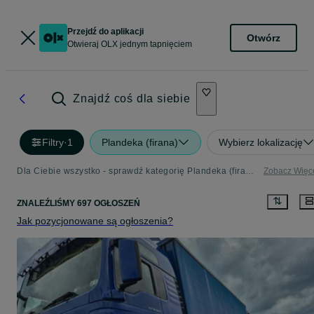
Przejdź do aplikacji
Otwórz
Otwieraj OLX jednym tapnięciem
Znajdź coś dla siebie
Filtry
·
1
Plandeka (firana)
Wybierz lokalizację
Dla Ciebie wszystko - sprawdź kategorię Plandeka (firana)
Zobacz Więc
ZNALEŹLIŚMY 697 OGŁOSZEŃ
Jak pozycjonowane są ogłoszenia?