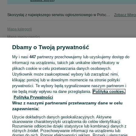
Skorzystaj z największego serwisu ogłoszeniowego w Polsce. Kupuj to, czego pragniesz i sprzedawaj to, czego już nie potrzebujesz w kategorii Plandeka (firana)!
Zobacz Więc
Mapa kategorii
Mapa miejscowości
Mapa ministron
Dbamy o Twoją prywatność
Popularne wyszukiwania
My i nasi
447
partnerzy przechowujemy lub uzyskujemy dostęp do
informacji na urządzeniu, takich jak unikalne identyfikatory w
plikach cookie w celu przetwarzania danych osobowych.
Użytkownik może zaakceptować wybory lub zarządzać nimi,
klikając poniżej lub w dowolnym momencie na stronie polityki
prywatności. Te wybory będą sygnalizowane naszym partnerom i
nie będą miały wpływu na dane przeglądania.
Polityka cookies,
Polityka Prywatności
Wraz z naszymi partnerami przetwarzamy dane w celu
zapewnienia:
Użycie dokładnych danych geolokalizacyjnych. Aktywne
skanowanie charakterystyki urządzenia do celów identyfikacji.
Rozumienie odbiorców dzięki statystyce lub kombinacji danych z
różnych źródeł. Przechowywanie informacji na urządzeniu lub
dostęp do nich. Pomiar efektywności reklam. Rozwój i ulepszanie