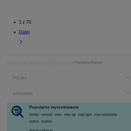
1
z
70
Dalej
Strona główna
Motoryzacja
Ciężarowe
Plandeka (firana)
POLSKA
KATEGORIA
Popularne wyszukiwania
winda
renault
man
man tgl
man tgm
man plandeka
actros
scania
Zobacz Więcej