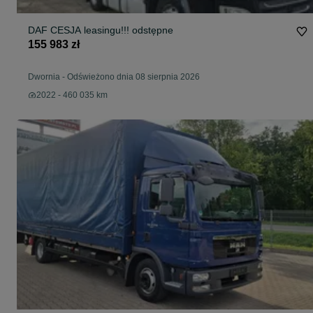
DAF CESJA leasingu!!! odstępne
155 983 zł
Dwornia
-
Odświeżono dnia 08 sierpnia 2026
2022 - 460 035 km