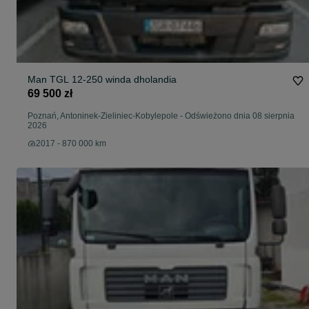
Man TGL 12-250 winda dholandia
69 500 zł
Poznań, Antoninek-Zieliniec-Kobylepole
-
Odświeżono dnia 08 sierpnia
2026
2017 - 870 000 km