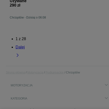
Używane
290 zł
Chrząstów
-
Dzisiaj o 06:08
1
z
28
Dalej
Strona główna
Motoryzacja
Podkarpackie
Chrząstów
MOTORYZACJA
KATEGORIA