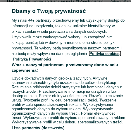
Motoryzacja to Twój świat? Kieruj się na OLX! Znajdź ofertę dla siebie w kategorii Motoryzacja na OLX - Chrząstów i okolice!
Zobacz Więc
Dbamy o Twoją prywatność
Mapa kategorii
My i nasi
447
partnerzy przechowujemy lub uzyskujemy dostęp do
Mapa miejscowości
informacji na urządzeniu, takich jak unikalne identyfikatory w
Mapa ministron
plikach cookie w celu przetwarzania danych osobowych.
Użytkownik może zaakceptować wybory lub zarządzać nimi,
Popularne wyszukiwania
klikając poniżej lub w dowolnym momencie na stronie polityki
prywatności. Te wybory będą sygnalizowane naszym partnerom i
nie będą miały wpływu na dane przeglądania.
Polityka cookies,
Polityka Prywatności
Wraz z naszymi partnerami przetwarzamy dane w celu
zapewnienia:
Użycie dokładnych danych geolokalizacyjnych. Aktywne
skanowanie charakterystyki urządzenia do celów identyfikacji.
Rozumienie odbiorców dzięki statystyce lub kombinacji danych z
różnych źródeł. Przechowywanie informacji na urządzeniu lub
dostęp do nich. Pomiar efektywności reklam. Rozwój i ulepszanie
usług. Tworzenie profili w celu personalizacji treści. Tworzenie
profili w celu spersonalizowanych reklam. Wykorzystywanie
ograniczonych danych do wyboru reklam. Wykorzystywanie
ograniczonych danych do wyboru treści. Pomiar efektywności
treści. Wykorzystanie profili do wyboru spersonalizowanych reklam.
Wykorzystywanie profili w celu doboru spersonalizowanych treści.
Lista partnerów (dostawców)