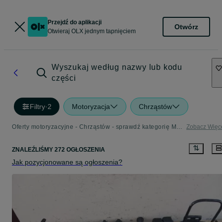
Przejdź do aplikacji
Otwórz
Otwieraj OLX jednym tapnięciem
Wyszukaj według nazwy lub kodu
części
Filtry
·
2
Motoryzacja
Chrząstów
Oferty motoryzacyjne - Chrząstów - sprawdź kategorię Motoryzacja
Zobacz Więc
ZNALEŹLIŚMY 272 OGŁOSZENIA
Jak pozycjonowane są ogłoszenia?