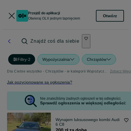
Przejdź do aplikacji
Otwórz
Otwieraj OLX jednym tapnięciem
Znajdź coś dla siebie
Filtry
·
2
Wypożyczalnia
Chrząstów
Dla Ciebie wszystko - Chrząstów - w kategorii Wypożyczalnia
Zobacz Więc
Jak pozycjonowane są ogłoszenia?
Nie znaleźliśmy żadnych ogłoszeń w tej odległości.
Sprawdź ogłoszenia w większej odległości:
Wynajem luksusowego kombi Audi
6 C8
200 zł za dobę