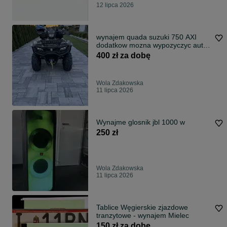
12 lipca 2026
wynajem quada suzuki 750 AXI
dodatkow mozna wypozyczyc auto
lawete lub busa do transportu
400 zł za dobę
Wola Zdakowska
11 lipca 2026
Wynajme glosnik jbl 1000 w
250 zł
Wola Zdakowska
11 lipca 2026
Tablice Węgierskie zjazdowe
tranzytowe - wynajem Mielec
150 zł za dobę