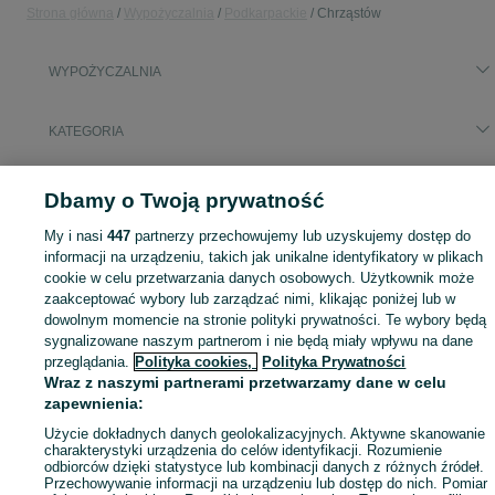
Strona główna
Wypożyczalnia
Podkarpackie
Chrząstów
WYPOŻYCZALNIA
KATEGORIA
Skorzystaj z największego serwisu ogłoszeniowego - Chrząstów i okolice! - kupuj lub sprzedawaj jeszcze wygodniej w kategorii Wypożyczalnia!
Zobacz Więc
Dbamy o Twoją prywatność
My i nasi
447
partnerzy przechowujemy lub uzyskujemy dostęp do
Mapa kategorii
informacji na urządzeniu, takich jak unikalne identyfikatory w plikach
Mapa miejscowości
cookie w celu przetwarzania danych osobowych. Użytkownik może
Mapa ministron
zaakceptować wybory lub zarządzać nimi, klikając poniżej lub w
dowolnym momencie na stronie polityki prywatności. Te wybory będą
Popularne wyszukiwania
sygnalizowane naszym partnerom i nie będą miały wpływu na dane
przeglądania.
Polityka cookies,
Polityka Prywatności
Wraz z naszymi partnerami przetwarzamy dane w celu
zapewnienia:
Użycie dokładnych danych geolokalizacyjnych. Aktywne skanowanie
charakterystyki urządzenia do celów identyfikacji. Rozumienie
odbiorców dzięki statystyce lub kombinacji danych z różnych źródeł.
Przechowywanie informacji na urządzeniu lub dostęp do nich. Pomiar