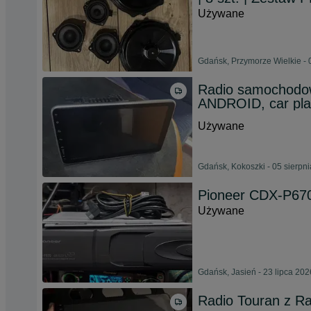
Używane
Gdańsk, Przymorze Wielkie - 
Radio samochod
ANDROID, car pla
Używane
Gdańsk, Kokoszki - 05 sierpn
Pioneer CDX-P670 
Używane
Gdańsk, Jasień - 23 lipca 202
Radio Touran z R