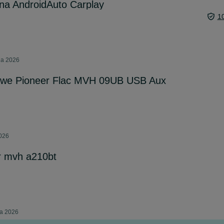
lna AndroidAuto Carplay
1
ia 2026
we Pioneer Flac MVH 09UB USB Aux
2026
er mvh a210bt
ca 2026