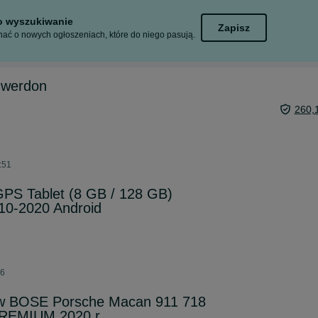
to wyszukiwanie
Zapisz
ać o nowych ogłoszeniach, które do niego pasują.
 werdon
260,
:51
GPS Tablet (8 GB / 128 GB)
10-2020 Android
26
ów BOSE Porsche Macan 911 718
 PREMIUM 2020 r.