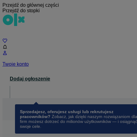
Przejdź do głównej części
Przejdź do stopki
Czat
Twoje konto
Dodaj ogłoszenie
Dla biznesu
opens in a new tab
Sprzedajesz, oferujesz usługi lub rekrutujesz
pracowników?
Zobacz, jak dzięki naszym rozwiązaniom dl
firm możesz dotrzeć do milionów użytkowników — i osiągną
swoje cele.