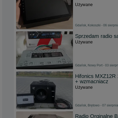
Używane
Gdańsk, Kokoszki - 06 sierpn
Sprzedam radio s
Używane
Gdańsk, Nowy Port - 03 sierp
Hifonics MXZ12R
+ wzmacniacz
Używane
Gdańsk, Brętowo - 07 sierpni
Radio Orginalne