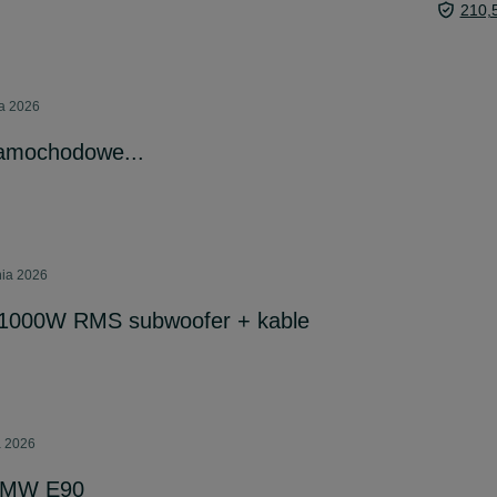
210,
ia 2026
amochodowe...
nia 2026
 1000W RMS subwoofer + kable
a 2026
 BMW E90