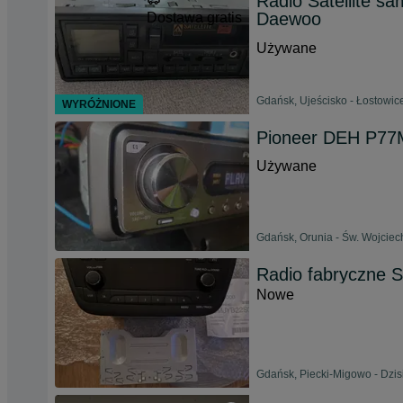
Radio Satellite s
Daewoo
Dostawa gratis
Używane
Gdańsk, Ujeścisko - Łostowice
WYRÓŻNIONE
Pioneer DEH P7
Używane
Gdańsk, Orunia - Św. Wojciech
Radio fabryczne S
Nowe
Gdańsk, Piecki-Migowo - Dzisi