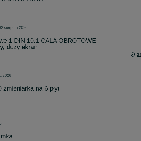
02 sierpnia 2026
owe 1 DIN 10.1 CALA OBROTOWE
y, duzy ekran
3
ia 2026
zmieniarka na 6 płyt
6
amka