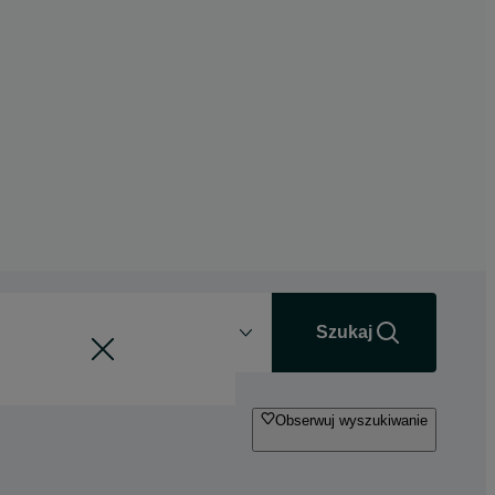
Odległość
+0 km
Szukaj
Obserwuj wyszukiwanie