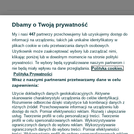
Strona główna
Dolnośląskie
Mościsko
Dbamy o Twoją prywatność
My i nasi
447
partnerzy przechowujemy lub uzyskujemy dostęp do
KATEGORIA
informacji na urządzeniu, takich jak unikalne identyfikatory w
plikach cookie w celu przetwarzania danych osobowych.
Skorzystaj z największego serwisu ogłoszeniowego - Mościsko i okolice! Kupuj to, czego pragniesz i sprzedawaj to, czego już nie potrzebujesz!
Zobacz Więc
Użytkownik może zaakceptować wybory lub zarządzać nimi,
klikając poniżej lub w dowolnym momencie na stronie polityki
prywatności. Te wybory będą sygnalizowane naszym partnerom i
Mapa kategorii
nie będą miały wpływu na dane przeglądania.
Polityka cookies,
Mapa miejscowości
Polityka Prywatności
Mapa ministron
Wraz z naszymi partnerami przetwarzamy dane w celu
zapewnienia:
Popularne wyszukiwania
Użycie dokładnych danych geolokalizacyjnych. Aktywne
skanowanie charakterystyki urządzenia do celów identyfikacji.
Rozumienie odbiorców dzięki statystyce lub kombinacji danych z
różnych źródeł. Przechowywanie informacji na urządzeniu lub
dostęp do nich. Pomiar efektywności reklam. Rozwój i ulepszanie
usług. Tworzenie profili w celu personalizacji treści. Tworzenie
profili w celu spersonalizowanych reklam. Wykorzystywanie
ograniczonych danych do wyboru reklam. Wykorzystywanie
ograniczonych danych do wyboru treści. Pomiar efektywności
treści. Wykorzystanie profili do wyboru spersonalizowanych reklam.