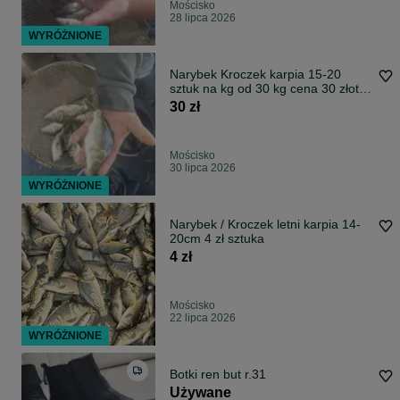
Mościsko
28 lipca 2026
WYRÓŻNIONE
Narybek Kroczek karpia 15-20
sztuk na kg od 30 kg cena 30 złoty
kg
30 zł
Mościsko
30 lipca 2026
WYRÓŻNIONE
Narybek / Kroczek letni karpia 14-
20cm 4 zł sztuka
4 zł
Mościsko
22 lipca 2026
WYRÓŻNIONE
Botki ren but r.31
Używane