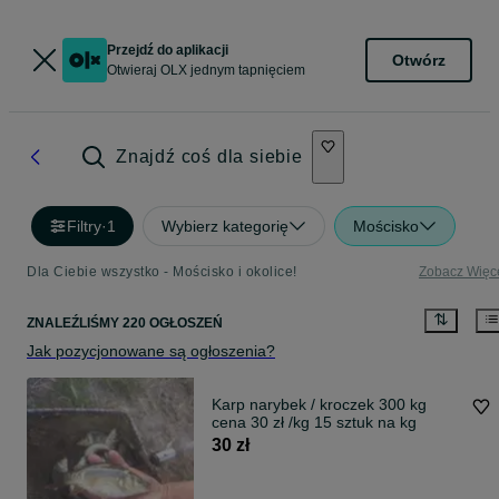
Przejdź do aplikacji
Otwórz
Otwieraj OLX jednym tapnięciem
Znajdź coś dla siebie
Filtry
·
1
Wybierz kategorię
Mościsko
Dla Ciebie wszystko - Mościsko i okolice!
Zobacz Więc
ZNALEŹLIŚMY 220 OGŁOSZEŃ
Jak pozycjonowane są ogłoszenia?
Karp narybek / kroczek 300 kg
cena 30 zł /kg 15 sztuk na kg
30 zł