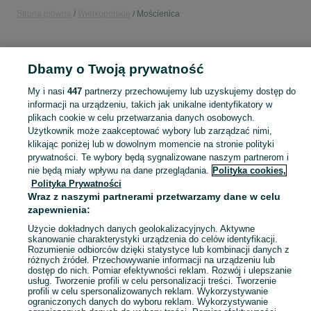
Strona główna
Wielkopolskie
Mościenica
KATEGORIA
Dbamy o Twoją prywatność
Popularne wyszukiwania
My i nasi
447
partnerzy przechowujemy lub uzyskujemy dostęp do
rod
poznań praca dla studenta
biedronka
beczki
bmw
informacji na urządzeniu, takich jak unikalne identyfikatory w
plikach cookie w celu przetwarzania danych osobowych.
Użytkownik może zaakceptować wybory lub zarządzać nimi,
Skorzystaj z największego serwisu ogłoszeniowego - Mościenica i okolice! Kupuj to, czego pragniesz i sprzedawaj to, czego już nie potrzebujesz!
Zobacz Więc
klikając poniżej lub w dowolnym momencie na stronie polityki
prywatności. Te wybory będą sygnalizowane naszym partnerom i
nie będą miały wpływu na dane przeglądania.
Polityka cookies,
Mapa kategorii
Polityka Prywatności
Mapa miejscowości
Wraz z naszymi partnerami przetwarzamy dane w celu
Mapa ministron
zapewnienia:
Popularne wyszukiwania
Użycie dokładnych danych geolokalizacyjnych. Aktywne
skanowanie charakterystyki urządzenia do celów identyfikacji.
Rozumienie odbiorców dzięki statystyce lub kombinacji danych z
różnych źródeł. Przechowywanie informacji na urządzeniu lub
dostęp do nich. Pomiar efektywności reklam. Rozwój i ulepszanie
usług. Tworzenie profili w celu personalizacji treści. Tworzenie
profili w celu spersonalizowanych reklam. Wykorzystywanie
ograniczonych danych do wyboru reklam. Wykorzystywanie