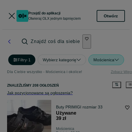
Przejdź do aplikacji
Otwórz
Otwieraj OLX jednym tapnięciem
Znajdź coś dla siebie
Filtry
·
1
Wybierz kategorię
Mościenica
Dla Ciebie wszystko - Mościenica i okolice!
Zobacz Więc
ZNALEŹLIŚMY 208 OGŁOSZEŃ
Jak pozycjonowane są ogłoszenia?
Buty PRIMIGI rozmiar 33
Używane
39 zł
Mościenica