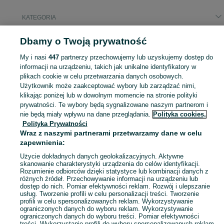
KATEGORIA
Dbamy o Twoją prywatność
Popularne wyszukiwania
koszenie usługi
koszenie zboża usługi
lodówka turystyczna
My i nasi
447
partnerzy przechowujemy lub uzyskujemy dostęp do
kierowca
informacji na urządzeniu, takich jak unikalne identyfikatory w
plikach cookie w celu przetwarzania danych osobowych.
Użytkownik może zaakceptować wybory lub zarządzać nimi,
Skorzystaj z największego serwisu ogłoszeniowego - Morzeszczyn i okolice! Kupuj to, czego pragniesz i sprzedawaj to, czego już nie potrzebujesz!
Zobacz Więc
klikając poniżej lub w dowolnym momencie na stronie polityki
prywatności. Te wybory będą sygnalizowane naszym partnerom i
nie będą miały wpływu na dane przeglądania.
Polityka cookies,
Mapa kategorii
Polityka Prywatności
Mapa miejscowości
Wraz z naszymi partnerami przetwarzamy dane w celu
zapewnienia:
Mapa ministron
Popularne wyszukiwania
Użycie dokładnych danych geolokalizacyjnych. Aktywne
skanowanie charakterystyki urządzenia do celów identyfikacji.
Rozumienie odbiorców dzięki statystyce lub kombinacji danych z
różnych źródeł. Przechowywanie informacji na urządzeniu lub
dostęp do nich. Pomiar efektywności reklam. Rozwój i ulepszanie
usług. Tworzenie profili w celu personalizacji treści. Tworzenie
profili w celu spersonalizowanych reklam. Wykorzystywanie
ograniczonych danych do wyboru reklam. Wykorzystywanie
ograniczonych danych do wyboru treści. Pomiar efektywności
treści. Wykorzystanie profili do wyboru spersonalizowanych reklam.