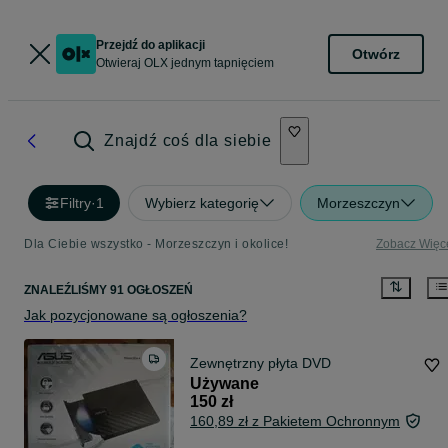
Przejdź do aplikacji
Otwórz
Otwieraj OLX jednym tapnięciem
Znajdź coś dla siebie
Filtry
·
1
Wybierz kategorię
Morzeszczyn
Dla Ciebie wszystko - Morzeszczyn i okolice!
Zobacz Więc
ZNALEŹLIŚMY 91 OGŁOSZEŃ
Jak pozycjonowane są ogłoszenia?
Zewnętrzny płyta DVD
Używane
150 zł
160,89 zł z Pakietem Ochronnym