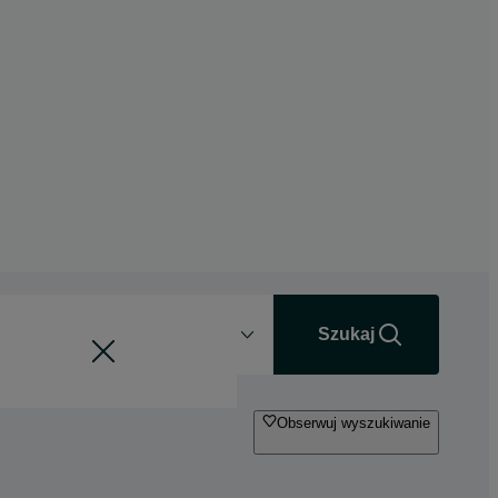
Odległość
+0 km
Szukaj
Obserwuj wyszukiwanie