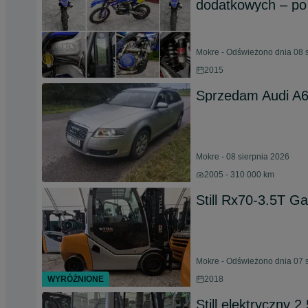
dodatkowych – po 
Mokre - Odświeżono dnia 08 
2015
Sprzedam Audi A
Mokre - 08 sierpnia 2026
2005 - 310 000 km
Still Rx70-3.5T G
Mokre - Odświeżono dnia 07 
WYRÓŻNIONE
2018
Still elektryczny 