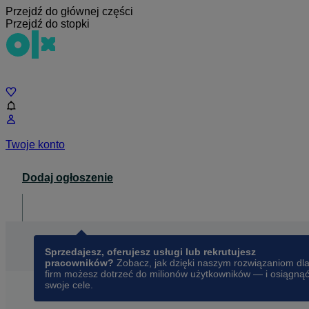
Przejdź do głównej części
Przejdź do stopki
Czat
Twoje konto
Dodaj ogłoszenie
Dla biznesu
opens in a new tab
Sprzedajesz, oferujesz usługi lub rekrutujesz
pracowników?
Zobacz, jak dzięki naszym rozwiązaniom dl
firm możesz dotrzeć do milionów użytkowników — i osiągną
swoje cele.