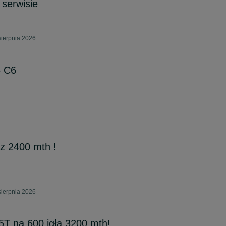
serwisie
sierpnia 2026
6 C6
az 2400 mth !
sierpnia 2026
2.5T na 600 igła 3200 mth!