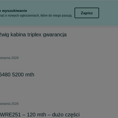
to wyszukiwanie
Zapisz
ać o nowych ogłoszeniach, które do niego pasują.
źwig kabina triplex gwarancja
sierpnia 2026
6480 5200 mth
sierpnia 2026
RE251 – 120 mth – dużo części