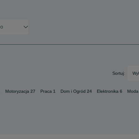
Sortuj:
Wyb
2
Motoryzacja
27
Praca
1
Dom i Ogród
24
Elektronika
6
Moda