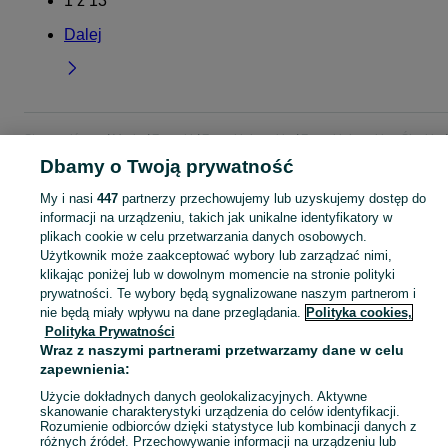
1
z
13
Dalej
Strona główna
Moda
Zegarki
Zegarki damskie
Zegarki damskie - Śląskie
Zegarki damskie - Bielsko-Biała
Dbamy o Twoją prywatność
My i nasi
447
partnerzy przechowujemy lub uzyskujemy dostęp do
KATEGORIA
informacji na urządzeniu, takich jak unikalne identyfikatory w
plikach cookie w celu przetwarzania danych osobowych.
Użytkownik może zaakceptować wybory lub zarządzać nimi,
Zobacz Więc
Szeroki wybór zegarków damskich Bielsko-Biała ▶️ klasyczne, sportowe, złote i srebrne ✅ Nowe i używane w atrakcyjnych cenach ✌ Sprawdź oferty na OLX.pl!
klikając poniżej lub w dowolnym momencie na stronie polityki
prywatności. Te wybory będą sygnalizowane naszym partnerom i
nie będą miały wpływu na dane przeglądania.
Polityka cookies,
Mapa kategorii
Polityka Prywatności
Mapa miejscowości
Wraz z naszymi partnerami przetwarzamy dane w celu
Mapa ministron
zapewnienia:
Popularne wyszukiwania
Użycie dokładnych danych geolokalizacyjnych. Aktywne
skanowanie charakterystyki urządzenia do celów identyfikacji.
Rozumienie odbiorców dzięki statystyce lub kombinacji danych z
różnych źródeł. Przechowywanie informacji na urządzeniu lub