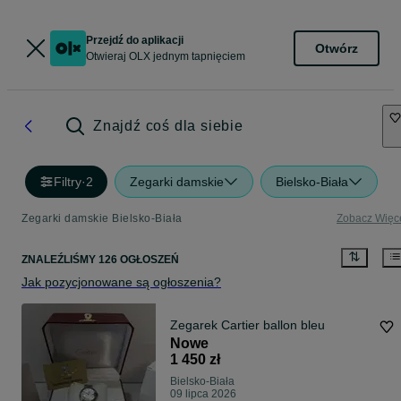
Przejdź do aplikacji
Otwórz
Otwieraj OLX jednym tapnięciem
Znajdź coś dla siebie
Filtry
·
2
Zegarki damskie
Bielsko-Biała
Zegarki damskie Bielsko-Biała
Zobacz Więc
ZNALEŹLIŚMY 126 OGŁOSZEŃ
Jak pozycjonowane są ogłoszenia?
Zegarek Cartier ballon bleu
Nowe
1 450 zł
Bielsko-Biała
09 lipca 2026