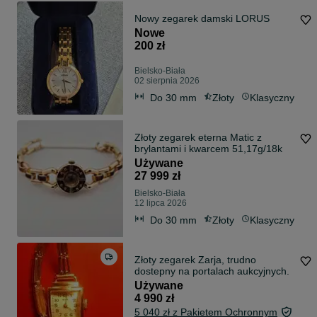
Nowy zegarek damski LORUS
Nowe
200 zł
Bielsko-Biała
02 sierpnia 2026
Do 30 mm
Złoty
Klasyczny
Złoty zegarek eterna Matic z
brylantami i kwarcem 51,17g/18k
Używane
27 999 zł
Bielsko-Biała
12 lipca 2026
Do 30 mm
Złoty
Klasyczny
Złoty zegarek Zarja, trudno
dostepny na portalach aukcyjnych.
Używane
4 990 zł
5 040 zł z Pakietem Ochronnym