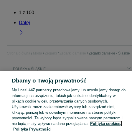
1
z
100
Dalej
Strona główna
Moda
Zegarki
Zegarki damskie
Zegarki damskie - Śląskie
POLSKA » ŚLĄSKIE
Dbamy o Twoją prywatność
KATEGORIA
My i nasi
447
partnerzy przechowujemy lub uzyskujemy dostęp do
informacji na urządzeniu, takich jak unikalne identyfikatory w
Zobacz Więc
Szeroki wybór zegarków damskich Śląskie ▶️ klasyczne, sportowe, złote i srebrne ✅ Nowe i używane w atrakcyjnych cenach ✌ Sprawdź oferty na OLX.pl!
plikach cookie w celu przetwarzania danych osobowych.
Użytkownik może zaakceptować wybory lub zarządzać nimi,
klikając poniżej lub w dowolnym momencie na stronie polityki
Mapa kategorii
prywatności. Te wybory będą sygnalizowane naszym partnerom i
Mapa miejscowości
nie będą miały wpływu na dane przeglądania.
Polityka cookies,
Polityka Prywatności
Mapa ministron