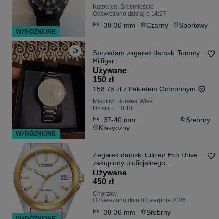
Katowice, Śródmieście
Odświeżono dzisiaj o 14:27
30-36 mm
Czarny
Sportowy
WYRÓŻNIONE
Sprzedam zegarek damski Tommy
Hilfiger
Używane
150 zł
158,75 zł z Pakietem Ochronnym
Mikołów, Borowa Wieś
Dzisiaj o 10:18
37-40 mm
Srebrny
Klasyczny
WYRÓŻNIONE
Zegarek damski Citizen Eco Drive
zakupiony u oficjalnego
dystrybutora marki
Używane
450 zł
Chorzów
Odświeżono dnia 02 sierpnia 2026
30-36 mm
Srebrny
WYRÓŻNIONE