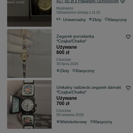
417,50 zł z Pakietem Ochronnym
Mysłowice
Odświeżono dzisiaj o 11:01
Uniwersalny
Złoty
Klasyczny
Zegarek porcelanka
*Czajka/Chaika*
Używane
600 zł
Chorzów
30 lipca 2026
Złoty
Klasyczny
Unikalny radziecki zegarek damski
*Czajka/Chaika*
Używane
700 zł
Chorzów
09 sierpnia 2026
Wielokolorowy
Klasyczny