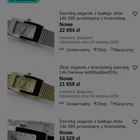
Damską zegarek z białego złota
14k 585 prostokątny z bransoletą
Geneve lw090w&lbw003w Katowice
Nowe
Śląsk biżuteria
22 894 zł
Katowice, Bogucice
Odświeżono dnia 09 sierpnia 2026
Uniwersalny
Złoty
Klasyczny
Złoty zegarek z bransoletą damską
14k Geneve lw090y&lbw003y
Katowice Śląsk biżuteria
Nowe
21 659 zł
Katowice, Bogucice
Odświeżono dnia 09 sierpnia 2026
Uniwersalny
Złoty
Klasyczny
Damską zegarek z białego złota
14k 585 prostokątny z bransoletą
Geneve lw090w&lbw008w Katowice
Nowe
Śląsk biżuteria
16 529 zł