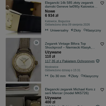
Elegancki 14k 585 złoty zegarek
damski Geneve lw090y Katowice
Śląsk biżuteria
Nowe
6 934 zł
Katowice, Bogucice
Odświeżono dnia 09 sierpnia 2026
Uniwersalny
Złoty
Klasyczny
Zegarek Vintage Bifora Top
Shockproof – Niemiecki Klasyk,
Klasyczny
Używane
110 zł
117,35 zł z Pakietem Ochronnym
Mysłowice
Odświeżono dzisiaj o 15:31
Do 30 mm
Złoty
Klasyczny
Elegancki zegarek Michael Kors z
serii Mercer (model MK5726)
Używane
400 zł