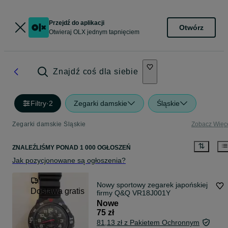
Przejdź do aplikacji
Otwórz
Otwieraj OLX jednym tapnięciem
Znajdź coś dla siebie
Filtry
·
2
Zegarki damskie
Śląskie
Zegarki damskie Śląskie
Zobacz Więc
ZNALEŹLIŚMY
PONAD
1 000 OGŁOSZEŃ
Jak pozycjonowane są ogłoszenia?
Nowy sportowy zegarek japońskiej
Dostawa gratis
firmy Q&Q VR18J001Y
Nowe
75 zł
81,13 zł z Pakietem Ochronnym