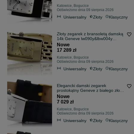
Katowice, Bogucice
Odświeżono dnia 09 sierpnia 2026
Uniwersalny
Złoty
Klasyczny
Złoty zegarek z bransoletą damską
14k Geneve lw090y&lbw004y
Katowice Śląsk biżuteria
Nowe
17 289 zł
Katowice, Bogucice
Odświeżono dnia 09 sierpnia 2026
Uniwersalny
Złoty
Klasyczny
Elegancki damski zegarek
prostokątny Geneve z białego złota
14k 585 lw090w Katowice Śląsk
Nowe
biżuteria
7 029 zł
Katowice, Bogucice
Odświeżono dnia 09 sierpnia 2026
Uniwersalny
Złoty
Klasyczny