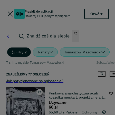
Przejdź do aplikacji
Otwórz
Otwieraj OLX jednym tapnięciem
Znajdź coś dla siebie
Filtry
·
2
T-shirty
Tomaszów Mazowiecki
T-shirty męskie Tomaszów Mazowiecki
Zobacz Więc
ZNALEŹLIŚMY 77 OGŁOSZEŃ
Jak pozycjonowane są ogłoszenia?
Punkowa anarchistyczna acab
koszulka męska L projekt zine art
Lipa
Używane
60 zł
65,60 zł z Pakietem Ochronnym