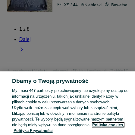
XS / 44
Niebieski
Bawełna
1
z
8
Dalej
Strona główna
Moda
Ubrania męskie
T-shirty i podkoszulki
T-shirty
T-shir
- Łódzkie
T-shirty - Tomaszów Mazowiecki
Dbamy o Twoją prywatność
My i nasi
447
partnerzy przechowujemy lub uzyskujemy dostęp do
KATEGORIA
informacji na urządzeniu, takich jak unikalne identyfikatory w
plikach cookie w celu przetwarzania danych osobowych.
Zobacz Więc
Szeroki wybór t-shirtów męskich Tomaszów Mazowiecki ▶️ Różne materiały, kolory i rozmiary ✅ Nowe i używane w atrakcyjnych cenach ✌ Sprawdź oferty na OLX.pl!
Użytkownik może zaakceptować wybory lub zarządzać nimi,
klikając poniżej lub w dowolnym momencie na stronie polityki
prywatności. Te wybory będą sygnalizowane naszym partnerom i
Mapa kategorii
nie będą miały wpływu na dane przeglądania.
Polityka cookies,
Polityka Prywatności
Mapa miejscowości