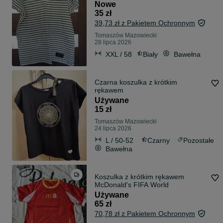
Nowe
35 zł
39,73 zł z Pakietem Ochronnym
Tomaszów Mazowiecki
28 lipca 2026
XXL / 58
Biały
Bawełna
Czarna koszulka z krótkim
rękawem
Używane
15 zł
Tomaszów Mazowiecki
24 lipca 2026
L / 50-52
Czarny
Pozostałe
Bawełna
Koszulka z krótkim rękawem
McDonald's FIFA World
Używane
65 zł
70,78 zł z Pakietem Ochronnym