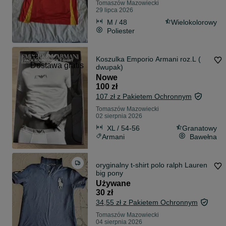
Tomaszów Mazowiecki
29 lipca 2026
M / 48
Wielokolorowy
Poliester
Koszulka Emporio Armani roz.L (
Dostawa gratis
dwupak)
Nowe
100 zł
107 zł z Pakietem Ochronnym
Tomaszów Mazowiecki
02 sierpnia 2026
XL / 54-56
Granatowy
Armani
Bawełna
oryginalny t-shirt polo ralph Lauren
big pony
Używane
30 zł
34,55 zł z Pakietem Ochronnym
Tomaszów Mazowiecki
04 sierpnia 2026