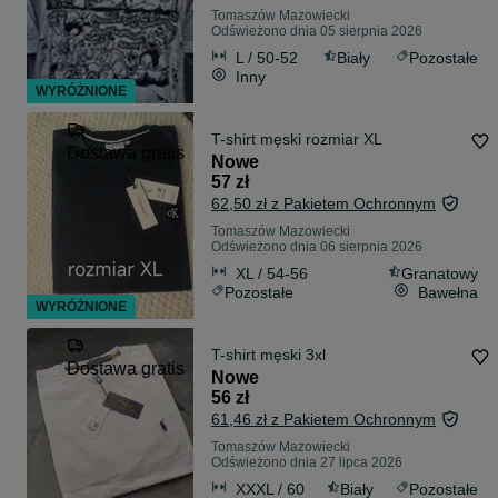
Tomaszów Mazowiecki
Odświeżono dnia 05 sierpnia 2026
L / 50-52
Biały
Pozostałe
Inny
WYRÓŻNIONE
T-shirt męski rozmiar XL
Dostawa gratis
Nowe
57 zł
62,50 zł z Pakietem Ochronnym
Tomaszów Mazowiecki
Odświeżono dnia 06 sierpnia 2026
XL / 54-56
Granatowy
Pozostałe
Bawełna
WYRÓŻNIONE
T-shirt męski 3xl
Dostawa gratis
Nowe
56 zł
61,46 zł z Pakietem Ochronnym
Tomaszów Mazowiecki
Odświeżono dnia 27 lipca 2026
XXXL / 60
Biały
Pozostałe