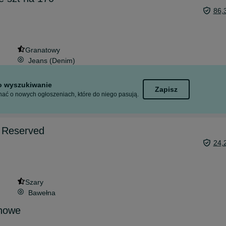
86,
Granatowy
Jeans (Denim)
to wyszukiwanie
Zapisz
ać o nowych ogłoszeniach, które do niego pasują.
 Reserved
24,
Szary
Bawełna
-nowe