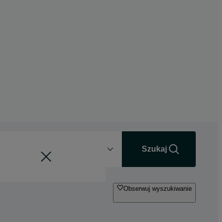
Odległość
+0 km
Szukaj
Obserwuj wyszukiwanie