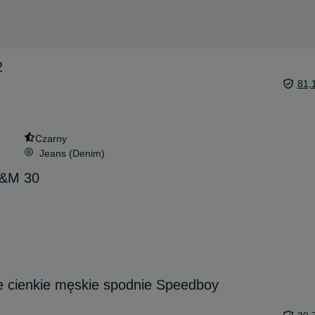
2
81,
Czarny
Jeans (Denim)
H&M 30
e cienkie męskie spodnie Speedboy