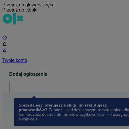
Przejdź do głównej części
Przejdź do stopki
Czat
Twoje konto
Dodaj ogłoszenie
Dla biznesu
opens in a new tab
Sprzedajesz, oferujesz usługi lub rekrutujesz
pracowników?
Zobacz, jak dzięki naszym rozwiązaniom dl
firm możesz dotrzeć do milionów użytkowników — i osiągną
swoje cele.