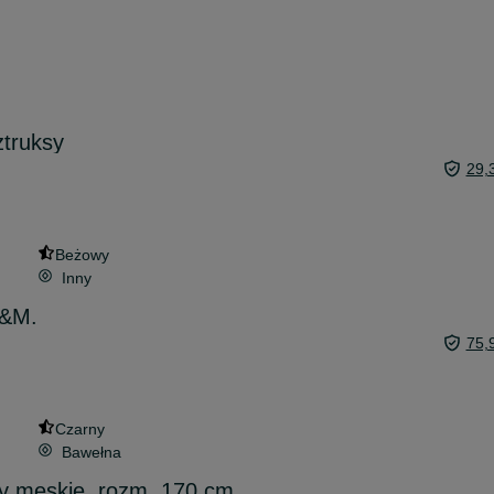
ztruksy
29,
Beżowy
Inny
H&M.
75,
Czarny
Bawełna
y męskie, rozm. 170 cm