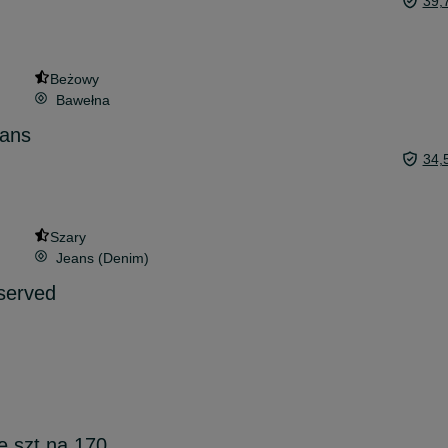
39,
Beżowy
Bawełna
eans
34,
Szary
Jeans (Denim)
served
e szt na 170