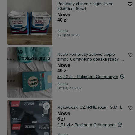
Podkłady chłonne higieniczne
90x60cm 50szt
Nowe
40 zł
Słupsk
27 lipca 2026
Nowe kompresy żelowe ciepło
Dostawa gratis
zimno Comfytemp opaska rzepy 2-
pak
Nowe
49 zł
54,22 zł z Pakietem Ochronnym
Słupsk
Dzisiaj o 02:02
Rękawiczki CZARNE rozm. S,M, L
Nowe
6 zł
9,71 zł z Pakietem Ochronnym
Słupsk