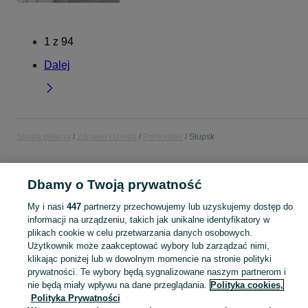
1
z
94
Dalej
Strona główna
Zdrowie i Uroda
Pomorskie
Słupsk
ZDROWIE I URODA
Dbamy o Twoją prywatność
My i nasi
447
partnerzy przechowujemy lub uzyskujemy dostęp do
KATEGORIA
informacji na urządzeniu, takich jak unikalne identyfikatory w
plikach cookie w celu przetwarzania danych osobowych.
Zobacz Więc
Sprzedaż produktów zdrowia i urody Słupsk ▶️ Kosmetyki, perfumy, sprzęt medyczny ✅ Nowe i używane w najlepszych cenach ☝ Znajdź ogłoszenia na OLX.pl!
Użytkownik może zaakceptować wybory lub zarządzać nimi,
klikając poniżej lub w dowolnym momencie na stronie polityki
prywatności. Te wybory będą sygnalizowane naszym partnerom i
Mapa kategorii
nie będą miały wpływu na dane przeglądania.
Polityka cookies,
Polityka Prywatności
Mapa miejscowości