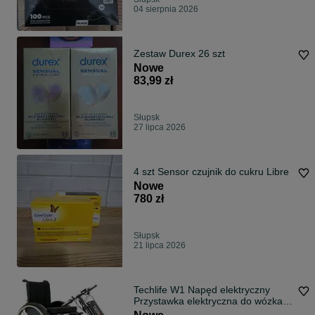
04 sierpnia 2026
Zestaw Durex 26 szt
Nowe
83,99 zł
Słupsk
27 lipca 2026
4 szt Sensor czujnik do cukru Libre
Nowe
780 zł
Słupsk
21 lipca 2026
Techlife W1 Napęd elektryczny
Przystawka elektryczna do wózka
inwalidzkiego, przerób wózek na