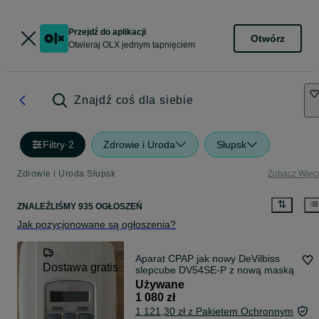
Przejdź do aplikacji
Otwórz
Otwieraj OLX jednym tapnięciem
Znajdź coś dla siebie
Filtry
·
2
Zdrowie i Uroda
Słupsk
Zdrowie i Uroda Słupsk
Zobacz Więc
ZNALEŹLIŚMY 935 OGŁOSZEŃ
Jak pozycjonowane są ogłoszenia?
Aparat CPAP jak nowy DeVilbiss
Dostawa gratis
slepcube DV54SE-P z nową maską
Używane
1 080 zł
1 121,30 zł z Pakietem Ochronnym