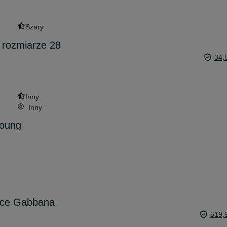
Szary
 rozmiarze 28
34,
Inny
Inny
young
lce Gabbana
519,