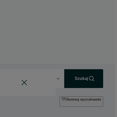
Odległość
+0 km
Szukaj
Obserwuj wyszukiwanie