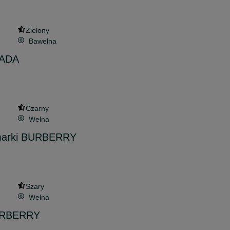
Zielony
Bawełna
RADA
Czarny
Wełna
 marki BURBERRY
Szary
Wełna
BURBERRY