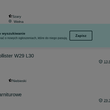
Szary
Wełna
to wyszukiwanie
Zapisz
ać o nowych ogłoszeniach, które do niego pasują.
llister W29 L30
13,
Niebieski
arniturowe
29,