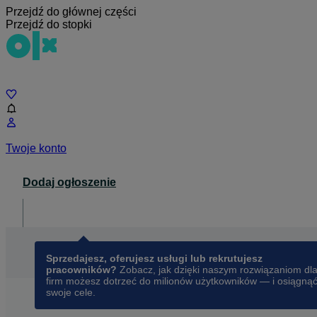
Przejdź do głównej części
Przejdź do stopki
Czat
Twoje konto
Dodaj ogłoszenie
Dla biznesu
opens in a new tab
Sprzedajesz, oferujesz usługi lub rekrutujesz
pracowników?
Zobacz, jak dzięki naszym rozwiązaniom dl
firm możesz dotrzeć do milionów użytkowników — i osiągną
swoje cele.