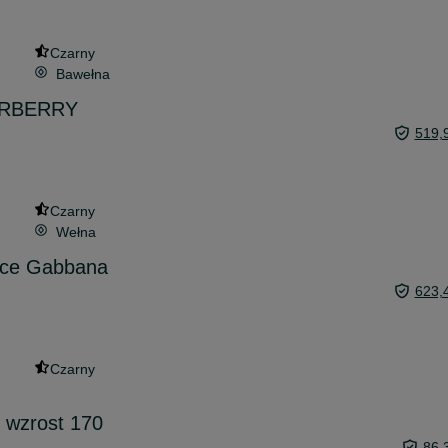
Czarny
Bawełna
BURBERRY
519,
Czarny
Wełna
lce Gabbana
623,
Czarny
 wzrost 170
86,