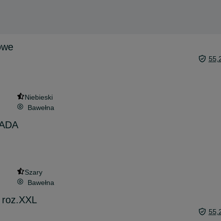
owe
55,
Niebieski
Bawełna
RADA
Szary
Bawełna
 roz.XXL
55,