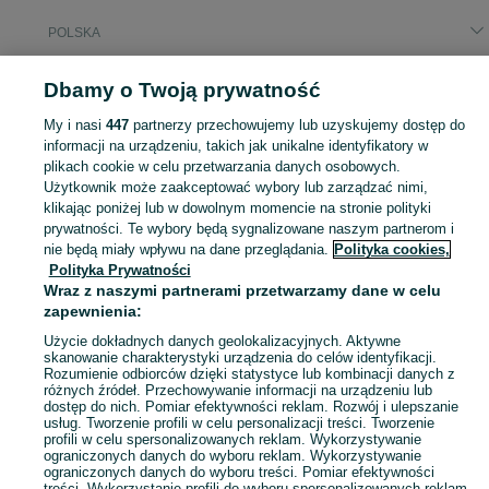
POLSKA
Dbamy o Twoją prywatność
KATEGORIA
My i nasi
447
partnerzy przechowujemy lub uzyskujemy dostęp do
Zobacz Więc
informacji na urządzeniu, takich jak unikalne identyfikatory w
Szeroki wybór spodni sportowych męskich w Polsce ▶️ Różne materiały, kolory i rozmiary ✅ Nowe i używane ✌ Porównaj ceny i wybierz ofertę na OLX.pl!
plikach cookie w celu przetwarzania danych osobowych.
Użytkownik może zaakceptować wybory lub zarządzać nimi,
Mapa kategorii
klikając poniżej lub w dowolnym momencie na stronie polityki
prywatności. Te wybory będą sygnalizowane naszym partnerom i
Mapa miejscowości
nie będą miały wpływu na dane przeglądania.
Polityka cookies,
Mapa ministron
Polityka Prywatności
Popularne wyszukiwania
Wraz z naszymi partnerami przetwarzamy dane w celu
zapewnienia:
Użycie dokładnych danych geolokalizacyjnych. Aktywne
skanowanie charakterystyki urządzenia do celów identyfikacji.
Rozumienie odbiorców dzięki statystyce lub kombinacji danych z
różnych źródeł. Przechowywanie informacji na urządzeniu lub
dostęp do nich. Pomiar efektywności reklam. Rozwój i ulepszanie
usług. Tworzenie profili w celu personalizacji treści. Tworzenie
profili w celu spersonalizowanych reklam. Wykorzystywanie
ograniczonych danych do wyboru reklam. Wykorzystywanie
ograniczonych danych do wyboru treści. Pomiar efektywności
treści. Wykorzystanie profili do wyboru spersonalizowanych reklam.