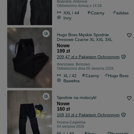
Białystok, Antoniuk
Odświeżono dzisiaj o 14:28
XXL / 44
Czarny
adidas
Inny
Hugo Boss Męskie Spodnie
Dresowe Czarne XL XXL 3XL
Nowe
199 zł
209,47 zł z Pakietem Ochronnym
Warszawa, Bemowo
Odświeżono dnia 05 sierpnia 2026
XL / 42
Czarny
Hugo Boss
Bawełna
Spodnie na motocykl
Nowe
160 zł
169,10 zł z Pakietem Ochronnym
Krosna-Cegielnia
04 sierpnia 2026
L / 40
Inny
Pozostałe