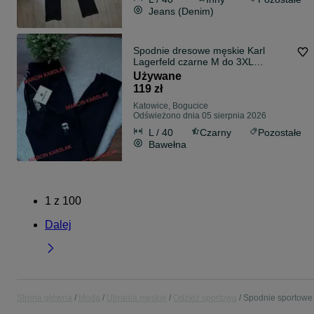
Jeans (Denim)
Spodnie dresowe męskie Karl
Lagerfeld czarne M do 3XL
pobranie 24H
Używane
119 zł
Katowice, Bogucice
Odświeżono dnia 05 sierpnia 2026
L / 40
Czarny
Pozostałe
Bawełna
1
z
100
Dalej
Strona główna
Moda
Ubrania męskie
Odzież sportowa
Spodnie sportowe