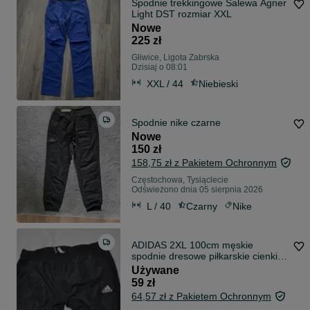
Spodnie trekkingowe Salewa Agner
Light DST rozmiar XXL
Nowe
225 zł
Gliwice, Ligota Zabrska
Dzisiaj o 08:01
XXL / 44
Niebieski
Spodnie nike czarne
Nowe
150 zł
158,75 zł z Pakietem Ochronnym
Częstochowa, Tysiąclecie
Odświeżono dnia 05 sierpnia 2026
L / 40
Czarny
Nike
ADIDAS 2XL 100cm męskie
spodnie dresowe piłkarskie cienkie
AeroReady s11v xxl
Używane
59 zł
64,57 zł z Pakietem Ochronnym