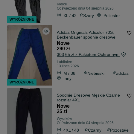
Kielce
Odświeżono dnia 04 sierpnia 2026
XL / 42
Szary
Poliester
WYRÓŻNIONE
Adidas Originals Adicolor 70S,
Beckenbauer spodnie dresowe
Nowe
290 zł
303,65 zł z Pakietem Ochronnym
Lubliniec
13 lipca 2026
M / 38
Niebieski
adidas
Inny
WYRÓŻNIONE
Spodnie Dresowe Męskie Czarne
rozmiar 4XL
Nowe
25 zł
Wyszków
Odświeżono dnia 04 sierpnia 2026
4XL / 48
Czarny
Pozostałe