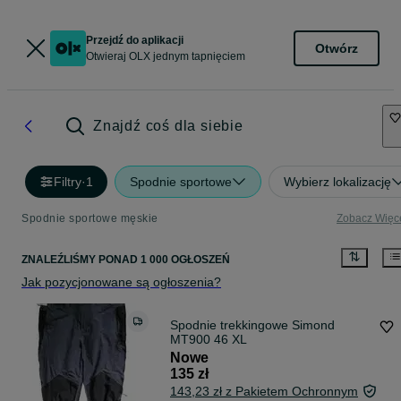
Przejdź do aplikacji
Otwórz
Otwieraj OLX jednym tapnięciem
Znajdź coś dla siebie
Filtry
·
1
Spodnie sportowe
Wybierz lokalizację
Spodnie sportowe męskie
Zobacz Więc
ZNALEŹLIŚMY
PONAD
1 000 OGŁOSZEŃ
Jak pozycjonowane są ogłoszenia?
Spodnie trekkingowe Simond
MT900 46 XL
Nowe
135 zł
143,23 zł z Pakietem Ochronnym