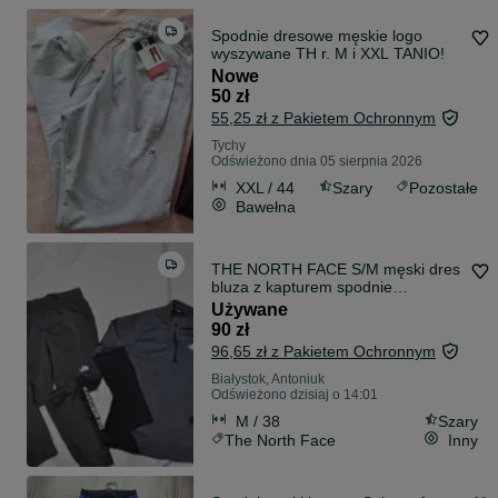
Spodnie dresowe męskie logo
wyszywane TH r. M i XXL TANIO!
Nowe
50 zł
55,25 zł z Pakietem Ochronnym
Tychy
Odświeżono dnia 05 sierpnia 2026
XXL / 44
Szary
Pozostałe
Bawełna
THE NORTH FACE S/M męski dres
bluza z kapturem spodnie
trekkingowe i9v
Używane
90 zł
96,65 zł z Pakietem Ochronnym
Białystok, Antoniuk
Odświeżono dzisiaj o 14:01
M / 38
Szary
The North Face
Inny