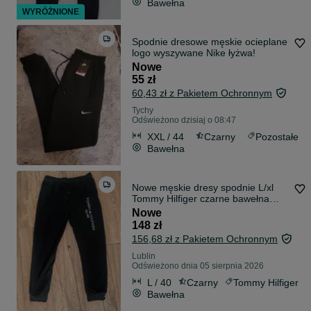
Bawełna
WYRÓŻNIONE
Spodnie dresowe męskie ocieplane
logo wyszywane Nike łyżwa!
Nowe
55 zł
60,43 zł z Pakietem Ochronnym
Tychy
Odświeżono dzisiaj o 08:47
XXL / 44
Czarny
Pozostałe
Bawełna
Nowe męskie dresy spodnie L/xl
Tommy Hilfiger czarne bawełna
kieszenie na zamek
Nowe
148 zł
156,68 zł z Pakietem Ochronnym
Lublin
Odświeżono dnia 05 sierpnia 2026
L / 40
Czarny
Tommy Hilfiger
Bawełna